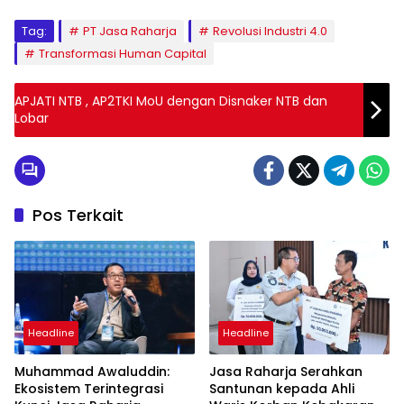
Tag:
PT Jasa Raharja
Revolusi Industri 4.0
Transformasi Human Capital
APJATI NTB , AP2TKI MoU dengan Disnaker NTB dan
Lobar
Pos Terkait
Headline
Headline
Muhammad Awaluddin:
Jasa Raharja Serahkan
Ekosistem Terintegrasi
Santunan kepada Ahli