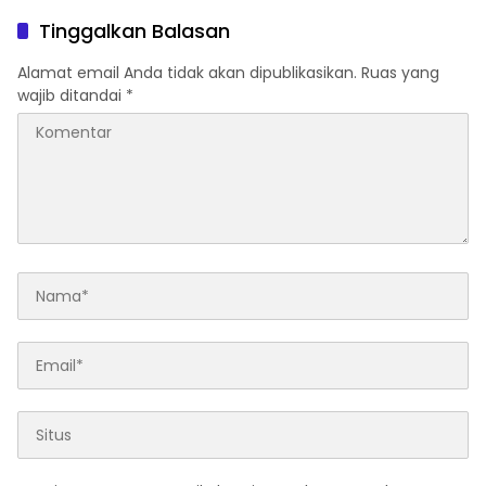
Perairan Sumenep
Tingkatkan Kepatuhan PKB
dan SWDKLLJ
Tinggalkan Balasan
Alamat email Anda tidak akan dipublikasikan.
Ruas yang
wajib ditandai
*