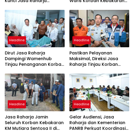
Kunci Jasa Raharja
Waris Korban Kebakaran
Hadirkan Pelayanan
KM Mutiara Sentosa II
Maksimal Kepada
Masyarakat
Headline
Headline
Dirut Jasa Raharja
Pastikan Pelayanan
Dampingi Wamenhub
Maksimal, Direksi Jasa
Tinjau Penanganan Korban
Raharja Tinjau Korban
KM Mutiara Sentosa II di RS
Kebakaran KM Mutiara
PHC Surabaya
Sentosa II
Headline
Headline
Jasa Raharja Jamin
Gelar Audiensi, Jasa
Seluruh Korban Kebakaran
Raharja dan Kementerian
KM Mutiara Sentosa II di
PANRB Perkuat Koordinasi