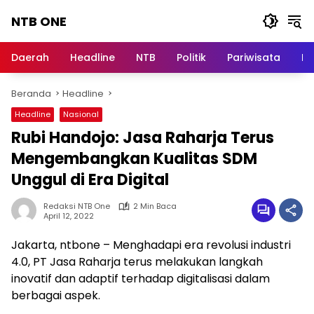
Langsung
NTB ONE
ke
konten
Terdepan
dan
Daerah
Headline
NTB
Politik
Pariwisata
Na
Dalam
Informasi
Beranda
Headline
Berita
Lombok
Headline
Nasional
Rubi Handojo: Jasa Raharja Terus
Mengembangkan Kualitas SDM
Unggul di Era Digital
Redaksi NTB One
2 Min Baca
April 12, 2022
Jakarta, ntbone – Menghadapi era revolusi industri
4.0, PT Jasa Raharja terus melakukan langkah
inovatif dan adaptif terhadap digitalisasi dalam
berbagai aspek.