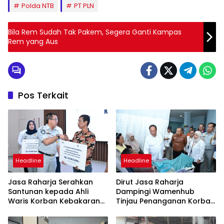
Polda NTB
PT PLN
Bila Rem Sudah Tak Pakem, Segera Ganti Kampas
Rem yang Aus
Pos Terkait
Headline
Headline
Jasa Raharja Serahkan
Dirut Jasa Raharja
Santunan kepada Ahli
Dampingi Wamenhub
Waris Korban Kebakaran
Tinjau Penanganan Korban
KM Mutiara Sentosa II
KM Mutiara Sentosa II di RS
PHC Surabaya