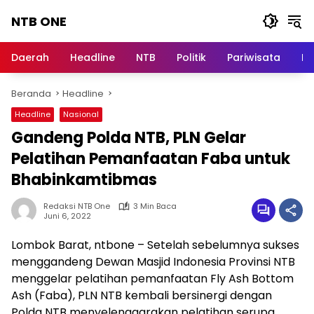
Langsung
NTB ONE
ke
konten
Terdepan
dan
Daerah
Headline
NTB
Politik
Pariwisata
Na
Dalam
Informasi
Beranda
Headline
Berita
Lombok
Headline
Nasional
Gandeng Polda NTB, PLN Gelar
Pelatihan Pemanfaatan Faba untuk
Bhabinkamtibmas
Redaksi NTB One
3 Min Baca
Juni 6, 2022
Lombok Barat, ntbone – Setelah sebelumnya sukses
menggandeng Dewan Masjid Indonesia Provinsi NTB
menggelar pelatihan pemanfaatan Fly Ash Bottom
Ash (Faba), PLN NTB kembali bersinergi dengan
Polda NTB menyelenggarakan pelatihan serupa.