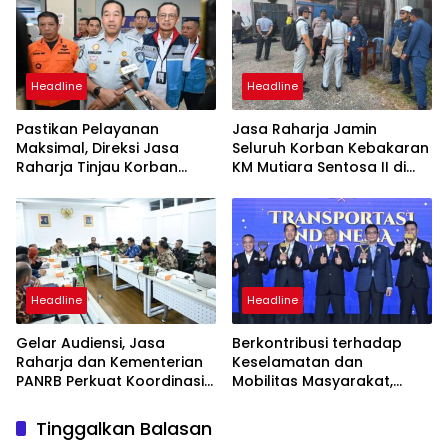
Headline
Headline
Pastikan Pelayanan
Jasa Raharja Jamin
Maksimal, Direksi Jasa
Seluruh Korban Kebakaran
Raharja Tinjau Korban
KM Mutiara Sentosa II di
Kebakaran KM Mutiara
Perairan Sumenep
Sentosa II
Headline
Headline
Gelar Audiensi, Jasa
Berkontribusi terhadap
Raharja dan Kementerian
Keselamatan dan
PANRB Perkuat Koordinasi
Mobilitas Masyarakat,
Tingkatkan Kepatuhan PKB
Jasa Raharja Raih
dan SWDKLLJ
Penghargaan di Ajang
Tinggalkan Balasan
Transportasi Indonesia