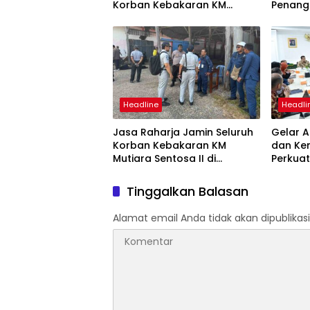
Korban Kebakaran KM
Penang
Mutiara Sentosa II
Mutiara
Suraba
Headline
Headli
Jasa Raharja Jamin Seluruh
Gelar A
Korban Kebakaran KM
dan Ke
Mutiara Sentosa II di
Perkuat
Perairan Sumenep
Tingka
dan SW
Tinggalkan Balasan
Alamat email Anda tidak akan dipublikasi