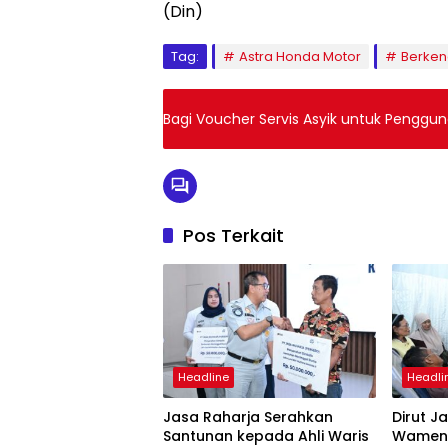
(Din)
Tag:
Astra Honda Motor
Berken
Bagi Voucher Servis Asyik untuk Penggun
Pos Terkait
Headline
Headli
Jasa Raharja Serahkan
Dirut J
Santunan kepada Ahli Waris
Wamenh