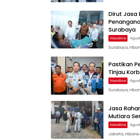
Dirut Jasa
Penanganan
Surabaya
Headline
Agust
Surabaya, ntbon
Pastikan P
Tinjau Kor
Headline
Agust
Surabaya, ntbon
Jasa Rahar
Mutiara Se
Headline
Agust
Jakarta, ntbone