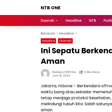
Langsung
NTB ONE
ke
konten
Terdepan
dan
Daerah
Headline
NTB
Polit
Dalam
Informasi
Beranda
Headline
Berita
Lombok
Headline
Otomotif
Ini Sepatu Berken
Aman
Redaksi NTB One
3 Min Baca
Juni 16, 2022
Jakarta, ntbone – Berkendara offroa
waktu luang atau sekadar memenuhi 
tetap menjaga protokol kesehatan,
melindungi tubuh kita. Salah satun
aman.