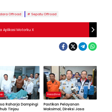
dara Offroad
Sepatu Offroad
a Aplikasi Motorku X
ne
Headline
asa Raharja Dampingi
Pastikan Pelayanan
ub Tinjau
Maksimal, Direksi Jasa