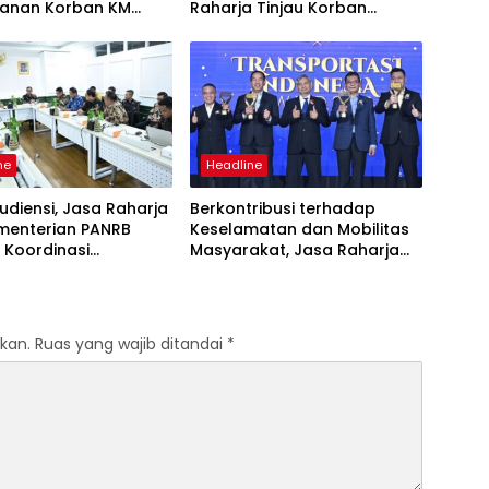
anan Korban KM
Raharja Tinjau Korban
 Sentosa II di RS PHC
Kebakaran KM Mutiara
ya
Sentosa II
ne
Headline
udiensi, Jasa Raharja
Berkontribusi terhadap
menterian PANRB
Keselamatan dan Mobilitas
 Koordinasi
Masyarakat, Jasa Raharja
tkan Kepatuhan PKB
Raih Penghargaan di Ajang
DKLLJ
Transportasi Indonesia
Awards 2026
kan.
Ruas yang wajib ditandai
*