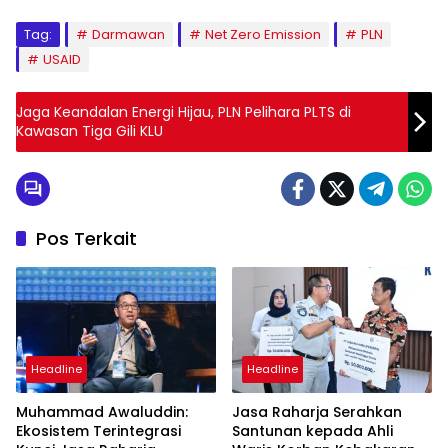
Tag:
Darmawan
Net Zero Emission
PLN
USAID
Jaga Keandalan Energi Hijau, PLN Pelihara PLTS di
Kawasan Tiga Gili KLU
Pos Terkait
Headline
Headline
Muhammad Awaluddin:
Jasa Raharja Serahkan
Ekosistem Terintegrasi
Santunan kepada Ahli