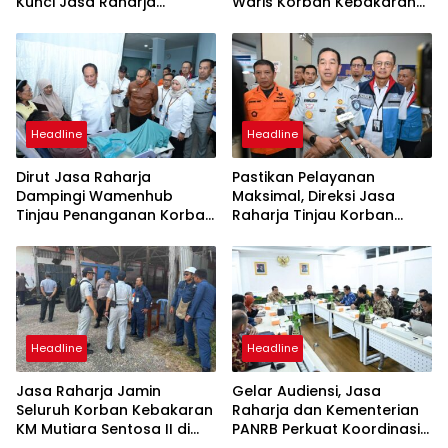
Kunci Jasa Raharja
Waris Korban Kebakaran
Hadirkan Pelayanan
KM Mutiara Sentosa II
Maksimal Kepada
Masyarakat
Headline
Headline
Dirut Jasa Raharja
Pastikan Pelayanan
Dampingi Wamenhub
Maksimal, Direksi Jasa
Tinjau Penanganan Korban
Raharja Tinjau Korban
KM Mutiara Sentosa II di RS
Kebakaran KM Mutiara
PHC Surabaya
Sentosa II
Headline
Headline
Jasa Raharja Jamin
Gelar Audiensi, Jasa
Seluruh Korban Kebakaran
Raharja dan Kementerian
KM Mutiara Sentosa II di
PANRB Perkuat Koordinasi