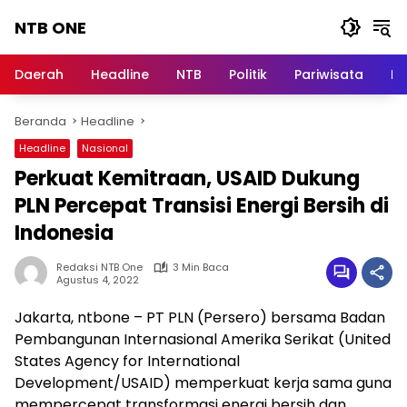
Langsung
NTB ONE
ke
konten
Terdepan
dan
Daerah
Headline
NTB
Politik
Pariwisata
Na
Dalam
Informasi
Beranda
Headline
Berita
Lombok
Headline
Nasional
Perkuat Kemitraan, USAID Dukung
PLN Percepat Transisi Energi Bersih di
Indonesia
Redaksi NTB One
3 Min Baca
Agustus 4, 2022
Jakarta, ntbone – PT PLN (Persero) bersama Badan
Pembangunan Internasional Amerika Serikat (United
States Agency for International
Development/USAID) memperkuat kerja sama guna
mempercepat transformasi energi bersih dan