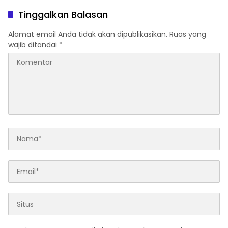
Perairan Sumenep
Tingkatkan Kepatuhan PKB
dan SWDKLLJ
Tinggalkan Balasan
Alamat email Anda tidak akan dipublikasikan.
Ruas yang
wajib ditandai
*