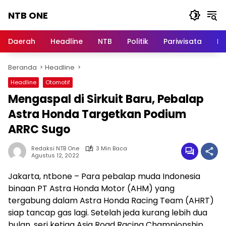
Langsung
NTB ONE
ke
konten
Terdepan
dan
Daerah
Headline
NTB
Politik
Pariwisata
Na
Dalam
Informasi
Beranda
Headline
Berita
Lombok
Headline
Otomotif
Mengaspal di Sirkuit Baru, Pebalap
Astra Honda Targetkan Podium
ARRC Sugo
Redaksi NTB One
3 Min Baca
Agustus 12, 2022
Jakarta, ntbone – Para pebalap muda Indonesia
binaan PT Astra Honda Motor (AHM) yang
tergabung dalam Astra Honda Racing Team (AHRT)
siap tancap gas lagi. Setelah jeda kurang lebih dua
bulan, seri ketiga Asia Road Racing Championship