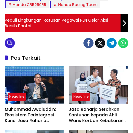
Honda CBR250RR
Honda Racing Team
Peduli Lingkungan, Ratusan Pegawai PLN Gelar Aksi
Bersih Pantai
Pos Terkait
Headline
Headline
Muhammad Awaluddin:
Jasa Raharja Serahkan
Ekosistem Terintegrasi
Santunan kepada Ahli
Kunci Jasa Raharja
Waris Korban Kebakaran
Hadirkan Pelayanan
KM Mutiara Sentosa II
Maksimal Kepada