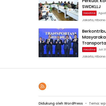
Perkuat Ko
SWDKLLJ
Headline
Agust
Jakarta, ntbone
Berkontrib
Masyarakat
Transporta
Headline
Juli 3
Jakarta, ntbone
Didukung oleh WordPress
-
Tema: wp