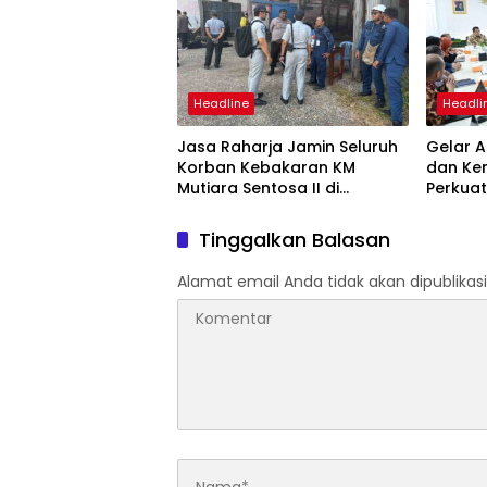
Headline
Headli
Jasa Raharja Jamin Seluruh
Gelar A
Korban Kebakaran KM
dan Ke
Mutiara Sentosa II di
Perkuat
Perairan Sumenep
Tingka
dan SW
Tinggalkan Balasan
Alamat email Anda tidak akan dipublikasi