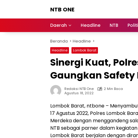
Langsung
NTB ONE
ke
konten
Terdepan
dan
Daerah
Headline
NTB
Polit
Dalam
Informasi
Beranda
Headline
Berita
Lombok
Headline
Lombok Barat
Sinergi Kuat, Polr
Gaungkan Safety 
Redaksi NTB One
2 Min Baca
Agustus 18, 2022
Lombok Barat, ntbone – Menyambut 
17 Agustus 2022, Polres Lombok Bara
Merdeka dengan menggandeng salah
NTB sebagai parner dalam kegiatan i
Lombok Barat berjalan dengan diram