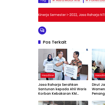
Tag:
Astra Motor NTB
Polres Lo
Kinerja Semester I-2022, Jasa Raharja NT
Pos Terkait
Headline
Headli
Jasa Raharja Serahkan
Dirut J
Santunan kepada Ahli Waris
Wamenh
Korban Kebakaran KM
Penang
Mutiara Sentosa II
Mutiara
Suraba