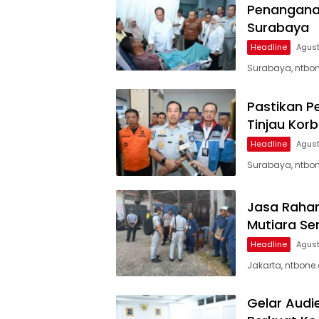
Penanganan
Surabaya
Headline
Agust
Surabaya, ntbon
Pastikan P
Tinjau Kor
Headline
Agust
Surabaya, ntbon
Jasa Rahar
Mutiara Se
Headline
Agust
Jakarta, ntbone
Gelar Audi