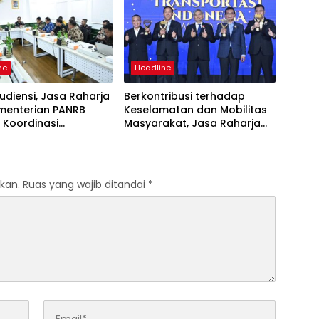
ne
Headline
udiensi, Jasa Raharja
Berkontribusi terhadap
menterian PANRB
Keselamatan dan Mobilitas
 Koordinasi
Masyarakat, Jasa Raharja
tkan Kepatuhan PKB
Raih Penghargaan di Ajang
DKLLJ
Transportasi Indonesia
Awards 2026
kan.
Ruas yang wajib ditandai
*