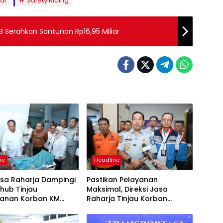
bar
Safety Riding
B Serahkan Santunan Rp16,95 Miliar
ne
Headline
asa Raharja Dampingi
Pastikan Pelayanan
ub Tinjau
Maksimal, Direksi Jasa
anan Korban KM
Raharja Tinjau Korban
 Sentosa II di RS PHC
Kebakaran KM Mutiara
ya
Sentosa II