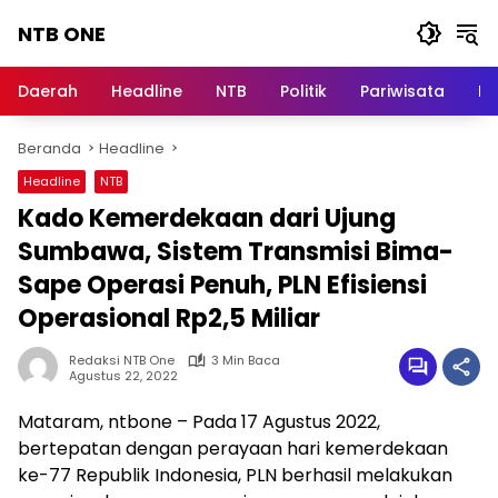
Langsung
NTB ONE
ke
konten
Terdepan
dan
Daerah
Headline
NTB
Politik
Pariwisata
Na
Dalam
Informasi
Beranda
Headline
Berita
Lombok
Headline
NTB
Kado Kemerdekaan dari Ujung
Sumbawa, Sistem Transmisi Bima-
Sape Operasi Penuh, PLN Efisiensi
Operasional Rp2,5 Miliar
Redaksi NTB One
3 Min Baca
Agustus 22, 2022
Mataram, ntbone – Pada 17 Agustus 2022,
bertepatan dengan perayaan hari kemerdekaan
ke-77 Republik Indonesia, PLN berhasil melakukan