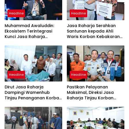
Headline
Headline
Muhammad Awaluddin:
Jasa Raharja Serahkan
Ekosistem Terintegrasi
Santunan kepada Ahli
Kunci Jasa Raharja
Waris Korban Kebakaran
Hadirkan Pelayanan
KM Mutiara Sentosa II
Maksimal Kepada
Masyarakat
Headline
Headline
Dirut Jasa Raharja
Pastikan Pelayanan
Dampingi Wamenhub
Maksimal, Direksi Jasa
Tinjau Penanganan Korban
Raharja Tinjau Korban
KM Mutiara Sentosa II di RS
Kebakaran KM Mutiara
PHC Surabaya
Sentosa II