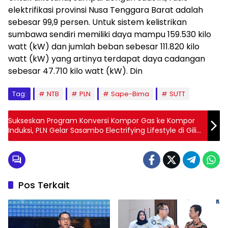
elektrifikasi provinsi Nusa Tenggara Barat adalah
sebesar 99,9 persen. Untuk sistem kelistrikan
sumbawa sendiri memiliki daya mampu 159.530 kilo
watt (kW) dan jumlah beban sebesar 111.820 kilo
watt (kW) yang artinya terdapat daya cadangan
sebesar 47.710 kilo watt (kW). Din
Tag:
NTB
PLN
Sape-Bima
SUTT
Sukseskan Program Konversi Kompor Gas ke Kompor
Induksi, PLN Gelar Sasambo Electrifying Lifestyle di Gili
Trawangan
Pos Terkait