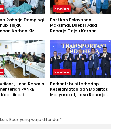
ne
Headline
asa Raharja Dampingi
Pastikan Pelayanan
ub Tinjau
Maksimal, Direksi Jasa
anan Korban KM
Raharja Tinjau Korban
 Sentosa II di RS PHC
Kebakaran KM Mutiara
ya
Sentosa II
ne
Headline
udiensi, Jasa Raharja
Berkontribusi terhadap
menterian PANRB
Keselamatan dan Mobilitas
 Koordinasi
Masyarakat, Jasa Raharja
tkan Kepatuhan PKB
Raih Penghargaan di Ajang
DKLLJ
Transportasi Indonesia
Awards 2026
kan.
Ruas yang wajib ditandai
*