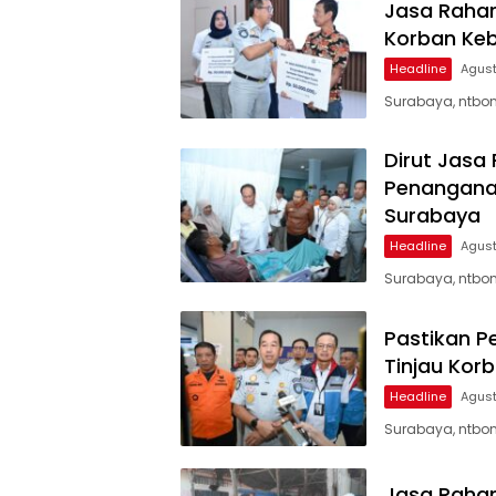
Jasa Rahar
Korban Keb
Headline
Agust
Surabaya, ntbon
Dirut Jasa
Penanganan
Surabaya
Headline
Agust
Surabaya, ntbon
Pastikan P
Tinjau Kor
Headline
Agust
Surabaya, ntbon
Jasa Rahar