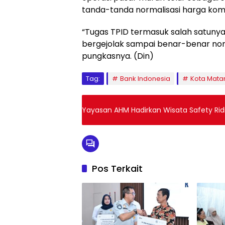
tanda-tanda normalisasi harga komo
“Tugas TPID termasuk salah satunya
bergejolak sampai benar-benar normal
pungkasnya. (Din)
Tag:
Bank Indonesia
Kota Mat
Yayasan AHM Hadirkan Wisata Safety Rid
Pos Terkait