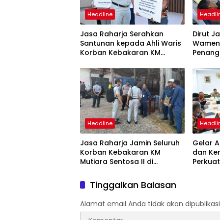
Headline
Headli
Jasa Raharja Serahkan
Dirut J
Santunan kepada Ahli Waris
Wamenh
Korban Kebakaran KM
Penang
Mutiara Sentosa II
Mutiara
Suraba
Headline
Headli
Jasa Raharja Jamin Seluruh
Gelar A
Korban Kebakaran KM
dan Ke
Mutiara Sentosa II di
Perkuat
Perairan Sumenep
Tingka
dan SW
Tinggalkan Balasan
Alamat email Anda tidak akan dipublikasi