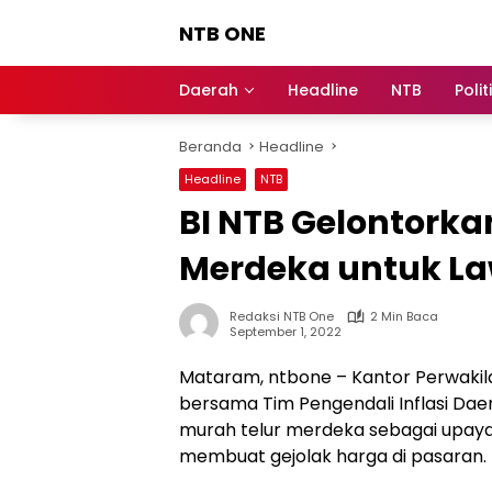
Langsung
NTB ONE
ke
konten
Terdepan
dan
Daerah
Headline
NTB
Polit
Dalam
Informasi
Beranda
Headline
Berita
Lombok
Headline
NTB
BI NTB Gelontorka
Merdeka untuk La
Redaksi NTB One
2 Min Baca
September 1, 2022
Mataram, ntbone – Kantor Perwakila
bersama Tim Pengendali Inflasi Da
murah telur merdeka sebagai upay
membuat gejolak harga di pasaran.