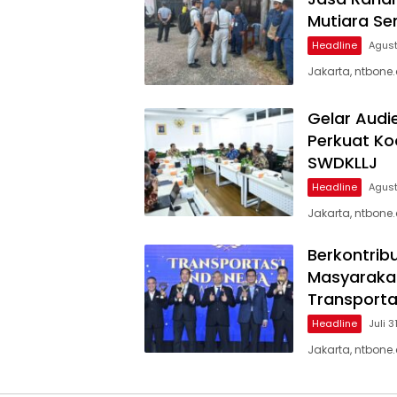
Mutiara Se
Headline
Agust
Jakarta, ntbone
Gelar Audi
Perkuat Ko
SWDKLLJ
Headline
Agust
Jakarta, ntbone
Berkontrib
Masyarakat
Transporta
Headline
Juli 3
Jakarta, ntbone