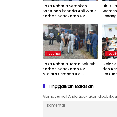
Jasa Raharja Serahkan
Dirut J
Santunan kepada Ahli Waris
Wamenh
Korban Kebakaran KM
Penang
Mutiara Sentosa II
Mutiara
Suraba
Headline
Headli
Jasa Raharja Jamin Seluruh
Gelar A
Korban Kebakaran KM
dan Ke
Mutiara Sentosa II di
Perkuat
Perairan Sumenep
Tingka
dan SW
Tinggalkan Balasan
Alamat email Anda tidak akan dipublikasi