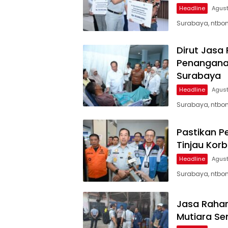
Headline
Agust
Surabaya, ntbon
Dirut Jasa
Penanganan
Surabaya
Headline
Agust
Surabaya, ntbon
Pastikan P
Tinjau Kor
Headline
Agust
Surabaya, ntbon
Jasa Rahar
Mutiara Se