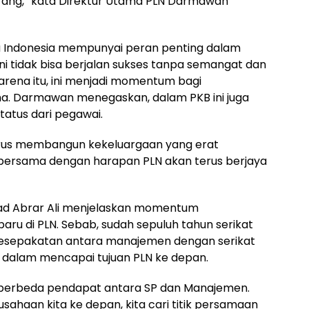
rang,” kata Direktur Utama PLN Darmawan
ya Indonesia mempunyai peran penting dalam
i tidak bisa berjalan sukses tanpa semangat dan
karena itu, ini menjadi momentum bagi
a. Darmawan menegaskan, dalam PKB ini juga
tatus dari pegawai.
arus membangun kekeluargaan yang erat
n bersama dengan harapan PLN akan terus berjaya
ad Abrar Ali menjelaskan momentum
aru di PLN. Sebab, sudah sepuluh tahun serikat
i kesepakatan antara manajemen dengan serikat
si dalam mencapai tujuan PLN ke depan.
ing berbeda pendapat antara SP dan Manajemen.
rusahaan kita ke depan, kita cari titik persamaan