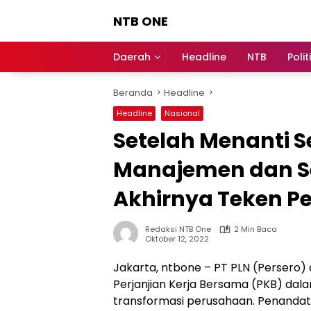
Langsung
NTB ONE
ke
konten
Terdepan
dan
Daerah
Headline
NTB
Polit
Dalam
Informasi
Beranda
Headline
Berita
Lombok
Headline
Nasional
Setelah Menanti S
Manajemen dan Se
Akhirnya Teken Pe
Redaksi NTB One
2 Min Baca
Oktober 12, 2022
Jakarta, ntbone – PT PLN (Persero)
Perjanjian Kerja Bersama (PKB) d
transformasi perusahaan. Penandata