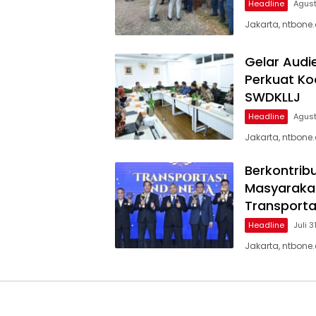
Headline
Agust
Jakarta, ntbone
Gelar Audi
Perkuat Ko
SWDKLLJ
Headline
Agust
Jakarta, ntbone
Berkontrib
Masyarakat
Transporta
Headline
Juli 3
Jakarta, ntbone