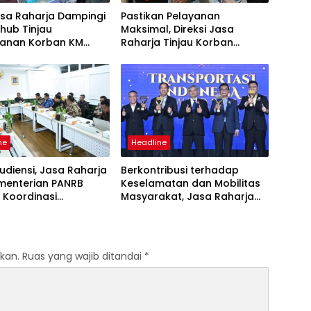
asa Raharja Dampingi
Pastikan Pelayanan
ub Tinjau
Maksimal, Direksi Jasa
anan Korban KM
Raharja Tinjau Korban
 Sentosa II di RS PHC
Kebakaran KM Mutiara
ya
Sentosa II
ne
Headline
udiensi, Jasa Raharja
Berkontribusi terhadap
menterian PANRB
Keselamatan dan Mobilitas
 Koordinasi
Masyarakat, Jasa Raharja
tkan Kepatuhan PKB
Raih Penghargaan di Ajang
DKLLJ
Transportasi Indonesia
Awards 2026
kan.
Ruas yang wajib ditandai
*