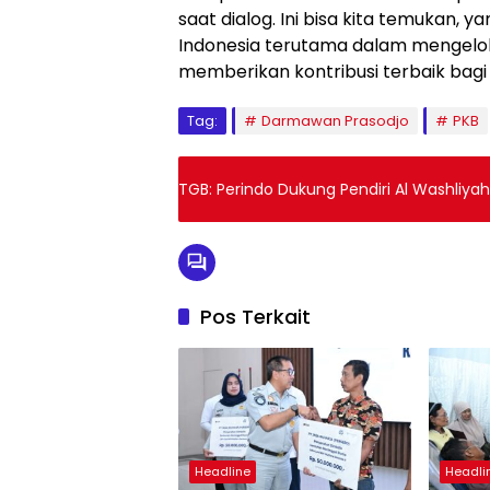
saat dialog. Ini bisa kita temukan, 
Indonesia terutama dalam mengelola 
memberikan kontribusi terbaik bagi
Tag:
Darmawan Prasodjo
PKB
TGB: Perindo Dukung Pendiri Al Washliya
Pos Terkait
Headline
Headli