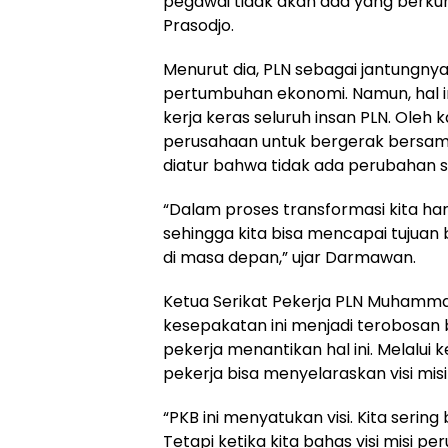
pegawai tidak akan ada yang berku
Prasodjo.
Menurut dia, PLN sebagai jantungn
pertumbuhan ekonomi. Namun, hal in
kerja keras seluruh insan PLN. Oleh 
perusahaan untuk bergerak bersam
diatur bahwa tidak ada perubahan s
“Dalam proses transformasi kita h
sehingga kita bisa mencapai tujua
di masa depan,” ujar Darmawan.
Ketua Serikat Pekerja PLN Muhamm
kesepakatan ini menjadi terobosan b
pekerja menantikan hal ini. Melalu
pekerja bisa menyelaraskan visi mi
“PKB ini menyatukan visi. Kita ser
Tetapi ketika kita bahas visi misi pe