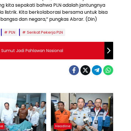
yang kita sepakati bahwa PLN adalah jantungnya
listrik. Kita berkolaborasi bersama untuk bisa
 bangsa dan negara,” pungkas Abrar. (Din)
PLN
Serikat Pekerja PLN
h Sumut Jadi Pahlawan Nasional
ne
Headline