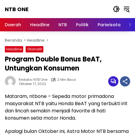
Langsung
NTB ONE
ke
konten
Terdepan
dan
Daerah
Headline
NTB
Politik
Pariwisata
Na
Dalam
Informasi
Beranda
Headline
Berita
Lombok
Headline
Otomotif
Program Double Bonus BeAT,
Untungkan Konsumen
Redaksi NTB One
2 Min Baca
Oktober 17, 2022
Mataram, ntbone – Sepeda motor primadona
masyarakat NTB yaitu Honda BeAT yang terbukti irit
dan lincah semakin menjadi favorite di hati
konsumen setia motor Honda.
Apalagi bulan Oktober ini, Astra Motor NTB bersama