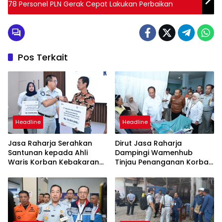
78 Personel PLN Gerak Cepat Lakukan Perbaikan
Pos Terkait
Headline
Headline
Jasa Raharja Serahkan
Dirut Jasa Raharja
Santunan kepada Ahli
Dampingi Wamenhub
Waris Korban Kebakaran
Tinjau Penanganan Korban
KM Mutiara Sentosa II
KM Mutiara Sentosa II di RS
PHC Surabaya