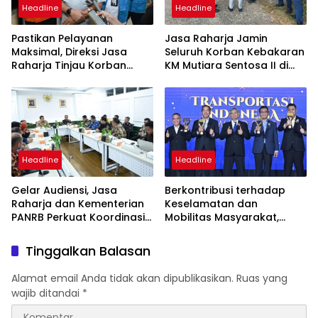
Headline
Headline
Pastikan Pelayanan
Jasa Raharja Jamin
Maksimal, Direksi Jasa
Seluruh Korban Kebakaran
Raharja Tinjau Korban
KM Mutiara Sentosa II di
Kebakaran KM Mutiara
Perairan Sumenep
Sentosa II
Headline
Headline
Gelar Audiensi, Jasa
Berkontribusi terhadap
Raharja dan Kementerian
Keselamatan dan
PANRB Perkuat Koordinasi
Mobilitas Masyarakat,
Tingkatkan Kepatuhan PKB
Jasa Raharja Raih
dan SWDKLLJ
Penghargaan di Ajang
Tinggalkan Balasan
Transportasi Indonesia
Awards 2026
Alamat email Anda tidak akan dipublikasikan.
Ruas yang
wajib ditandai
*