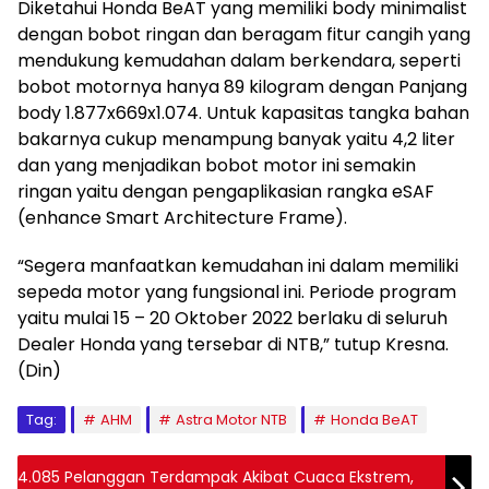
Diketahui Honda BeAT yang memiliki body minimalist
dengan bobot ringan dan beragam fitur cangih yang
mendukung kemudahan dalam berkendara, seperti
bobot motornya hanya 89 kilogram dengan Panjang
body 1.877x669x1.074. Untuk kapasitas tangka bahan
bakarnya cukup menampung banyak yaitu 4,2 liter
dan yang menjadikan bobot motor ini semakin
ringan yaitu dengan pengaplikasian rangka eSAF
(enhance Smart Architecture Frame).
“Segera manfaatkan kemudahan ini dalam memiliki
sepeda motor yang fungsional ini. Periode program
yaitu mulai 15 – 20 Oktober 2022 berlaku di seluruh
Dealer Honda yang tersebar di NTB,” tutup Kresna.
(Din)
Tag:
AHM
Astra Motor NTB
Honda BeAT
4.085 Pelanggan Terdampak Akibat Cuaca Ekstrem,