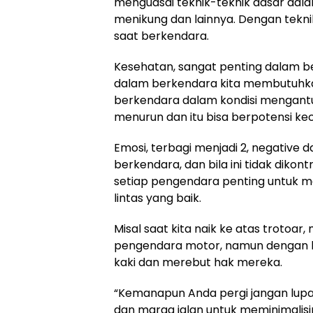
menguasai teknik-teknik dasar dal
menikung dan lainnya. Dengan tekn
saat berkendara.
Kesehatan, sangat penting dalam be
dalam berkendara kita membutuhkan
berkendara dalam kondisi mengantu
menurun dan itu bisa berpotensi ke
Emosi, terbagi menjadi 2, negative 
berkendara, dan bila ini tidak dikon
setiap pengendara penting untuk mem
lintas yang baik.
Misal saat kita naik ke atas trotoar
pengendara motor, namun dengan ki
kaki dan merebut hak mereka.
“Kemanapun Anda pergi jangan lupa 
dan marga jalan untuk meminimalisir r