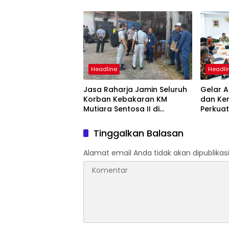
Mutiara Sentosa II
Mutiara
Suraba
Headline
Headli
Jasa Raharja Jamin Seluruh
Gelar A
Korban Kebakaran KM
dan Ke
Mutiara Sentosa II di
Perkuat
Perairan Sumenep
Tingka
dan SW
Tinggalkan Balasan
Alamat email Anda tidak akan dipublikasi