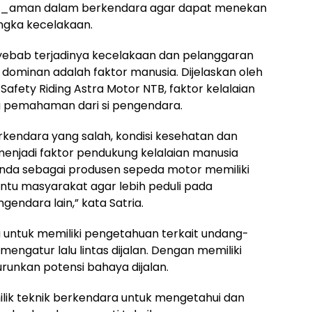
i_aman dalam berkendara agar dapat menekan
angka kecelakaan.
yebab terjadinya kecelakaan dan pelanggaran
ng dominan adalah faktor manusia. Dijelaskan oleh
Safety Riding Astra Motor NTB, faktor kelalaian
ya pemahaman dari si pengendara.
kendara yang salah, kondisi kesehatan dan
a menjadi faktor pendukung kelalaian manusia
onda sebagai produsen sepeda motor memiliki
tu masyarakat agar lebih peduli pada
gendara lain,” kata Satria.
 untuk memiliki pengetahuan terkait undang-
engatur lalu lintas dijalan. Dengan memiliki
unkan potensi bahaya dijalan.
ilik teknik berkendara untuk mengetahui dan