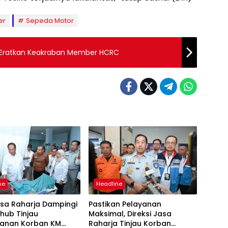
er
Sepeda Motor
a Eratkan Keakraban Member HCRC
ne
Headline
asa Raharja Dampingi
Pastikan Pelayanan
ub Tinjau
Maksimal, Direksi Jasa
anan Korban KM
Raharja Tinjau Korban