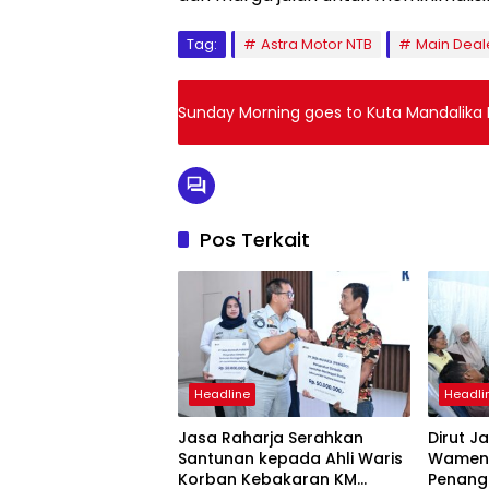
Tag:
Astra Motor NTB
Main Deal
Sunday Morning goes to Kuta Mandalik
Pos Terkait
Headline
Headli
Jasa Raharja Serahkan
Dirut J
Santunan kepada Ahli Waris
Wamenh
Korban Kebakaran KM
Penang