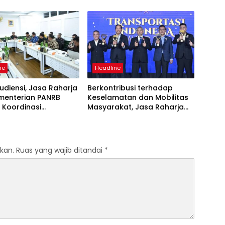
 Sentosa II di RS PHC
Kebakaran KM Mutiara
ya
Sentosa II
ne
Headline
udiensi, Jasa Raharja
Berkontribusi terhadap
menterian PANRB
Keselamatan dan Mobilitas
 Koordinasi
Masyarakat, Jasa Raharja
tkan Kepatuhan PKB
Raih Penghargaan di Ajang
DKLLJ
Transportasi Indonesia
Awards 2026
kan.
Ruas yang wajib ditandai
*