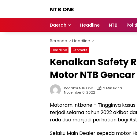
Langsung
NTB ONE
ke
konten
Terdepan
dan
Daerah
Headline
NTB
Polit
Dalam
Informasi
Beranda
Headline
Berita
Lombok
Headline
Otomotif
Kenalkan Safety Ri
Motor NTB Gencar
Redaksi NTB One
2 Min Baca
November 6, 2022
Mataram, ntbone – Tingginya kasus 
terjadi selama tahun 2022 akibat d
roda dua menjadi perhatian bagi As
Selaku Main Dealer sepeda motor Ho