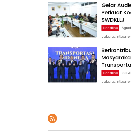
Gelar Audi
Perkuat Ko
SWDKLLJ
Headline
Agust
Jakarta, ntbone
Berkontrib
Masyarakat
Transporta
Headline
Juli 3
Jakarta, ntbone