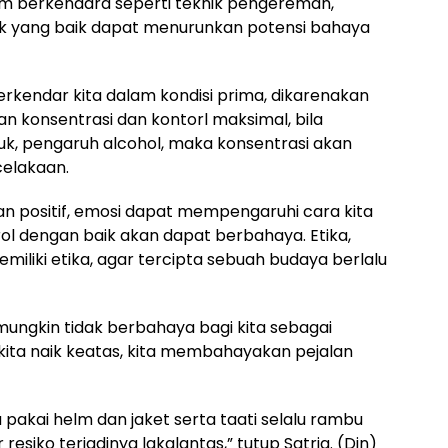
am berkendara seperti teknik pengereman,
ik yang baik dapat menurunkan potensi bahaya
rkendar kita dalam kondisi prima, dikarenakan
 konsentrasi dan kontorl maksimal, bila
k, pengaruh alcohol, maka konsentrasi akan
celakaan.
dan positif, emosi dapat mempengaruhi cara kita
trol dengan baik akan dapat berbahaya. Etika,
iliki etika, agar tercipta sebuah budaya berlalu
, mungkin tidak berbahaya bagi kita sebagai
ta naik keatas, kita membahayakan pejalan
pakai helm dan jaket serta taati selalu rambu
esiko terjadinya lakalantas,” tutup Satria. (Din)