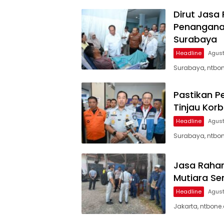
Dirut Jasa
Penanganan
Surabaya
Headline
Agust
Surabaya, ntbon
Pastikan P
Tinjau Kor
Headline
Agust
Surabaya, ntbon
Jasa Rahar
Mutiara Se
Headline
Agust
Jakarta, ntbone