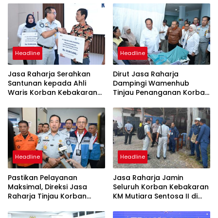
Headline
Headline
Jasa Raharja Serahkan
Dirut Jasa Raharja
Santunan kepada Ahli
Dampingi Wamenhub
Waris Korban Kebakaran
Tinjau Penanganan Korban
KM Mutiara Sentosa II
KM Mutiara Sentosa II di RS
PHC Surabaya
Headline
Headline
Pastikan Pelayanan
Jasa Raharja Jamin
Maksimal, Direksi Jasa
Seluruh Korban Kebakaran
Raharja Tinjau Korban
KM Mutiara Sentosa II di
Kebakaran KM Mutiara
Perairan Sumenep
Sentosa II