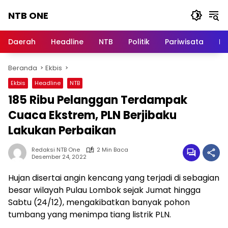
Langsung
NTB ONE
ke
konten
Terdepan
dan
Daerah
Headline
NTB
Politik
Pariwisata
Na
Dalam
Informasi
Beranda
Ekbis
Berita
Lombok
Ekbis
Headline
NTB
185 Ribu Pelanggan Terdampak
Cuaca Ekstrem, PLN Berjibaku
Lakukan Perbaikan
Redaksi NTB One
2 Min Baca
Desember 24, 2022
Hujan disertai angin kencang yang terjadi di sebagian
besar wilayah Pulau Lombok sejak Jumat hingga
Sabtu (24/12), mengakibatkan banyak pohon
tumbang yang menimpa tiang listrik PLN.