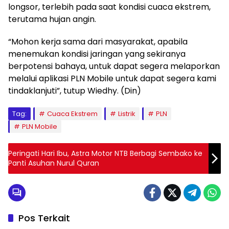
longsor, terlebih pada saat kondisi cuaca ekstrem,
terutama hujan angin.
“Mohon kerja sama dari masyarakat, apabila
menemukan kondisi jaringan yang sekiranya
berpotensi bahaya, untuk dapat segera melaporkan
melalui aplikasi PLN Mobile untuk dapat segera kami
tindaklanjuti”, tutup Wiedhy. (Din)
Tag:
Cuaca Ekstrem
Listrik
PLN
PLN Mobile
Peringati Hari Ibu, Astra Motor NTB Berbagi Sembako ke
Panti Asuhan Nurul Quran
Pos Terkait