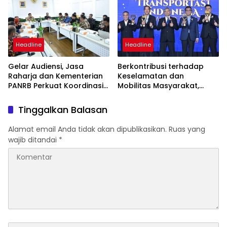
Headline
Headline
Gelar Audiensi, Jasa
Berkontribusi terhadap
Raharja dan Kementerian
Keselamatan dan
PANRB Perkuat Koordinasi
Mobilitas Masyarakat,
Tingkatkan Kepatuhan PKB
Jasa Raharja Raih
dan SWDKLLJ
Penghargaan di Ajang
Tinggalkan Balasan
Transportasi Indonesia
Awards 2026
Alamat email Anda tidak akan dipublikasikan.
Ruas yang
wajib ditandai
*