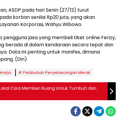
, ASDP pada hari Senin (27/12) turut
da korban senilai Rp20 juta, yang akan
 Layanan Korporasi, Wahyu Wibowo.
pengguna jasa yang membeli tiket online Ferizy,
g berada di dalam kendaraan secara tepat dan
a. Data ini penting untuk manifes, dimana
pang. (Din)
aharja
Pelabuhan Penyeberangan Merak
 Lokal Cara Memberi Ruang Untuk Tumbuh dan