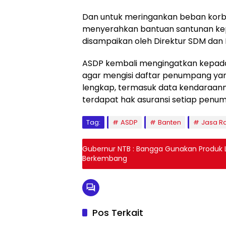
Dan untuk meringankan beban korban
menyerahkan bantuan santunan kepa
disampaikan oleh Direktur SDM dan
ASDP kembali mengingatkan kepada 
agar mengisi daftar penumpang yan
lengkap, termasuk data kendaraanny
terdapat hak asuransi setiap penum
Tag:
ASDP
Banten
Jasa R
Gubernur NTB : Bangga Gunakan Produk
Berkembang
Pos Terkait