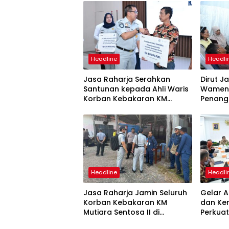
Headline
Headli
Jasa Raharja Serahkan
Dirut J
Santunan kepada Ahli Waris
Wamenh
Korban Kebakaran KM
Penang
Mutiara Sentosa II
Mutiara
Suraba
Headline
Headli
Jasa Raharja Jamin Seluruh
Gelar A
Korban Kebakaran KM
dan Ke
Mutiara Sentosa II di
Perkuat
Perairan Sumenep
Tingka