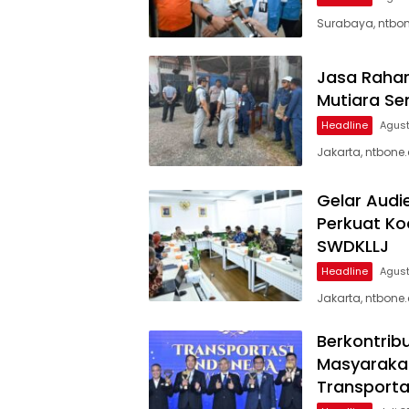
Surabaya, ntbon
Jasa Rahar
Mutiara Se
Headline
Agust
Jakarta, ntbone
Gelar Audi
Perkuat Ko
SWDKLLJ
Headline
Agust
Jakarta, ntbone
Berkontrib
Masyarakat
Transporta