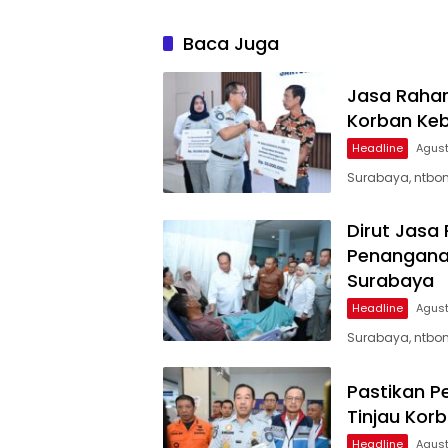
Baca Juga
Jasa Rahar
Korban Keb
Headline
Agust
Surabaya, ntbon
Dirut Jasa
Penanganan
Surabaya
Headline
Agust
Surabaya, ntbon
Pastikan P
Tinjau Kor
Headline
Agust