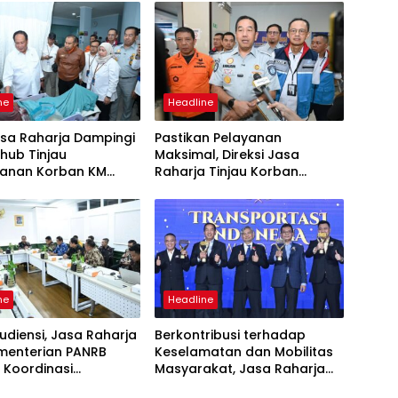
ne
Headline
asa Raharja Dampingi
Pastikan Pelayanan
ub Tinjau
Maksimal, Direksi Jasa
anan Korban KM
Raharja Tinjau Korban
 Sentosa II di RS PHC
Kebakaran KM Mutiara
ya
Sentosa II
ne
Headline
udiensi, Jasa Raharja
Berkontribusi terhadap
menterian PANRB
Keselamatan dan Mobilitas
 Koordinasi
Masyarakat, Jasa Raharja
tkan Kepatuhan PKB
Raih Penghargaan di Ajang