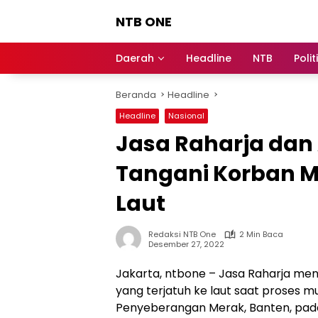
Langsung
NTB ONE
ke
konten
Terdepan
dan
Daerah
Headline
NTB
Polit
Dalam
Informasi
Beranda
Headline
Berita
Lombok
Headline
Nasional
Jasa Raharja dan
Tangani Korban Mi
Laut
Redaksi NTB One
2 Min Baca
Desember 27, 2022
Jakarta, ntbone – Jasa Raharja men
yang terjatuh ke laut saat proses 
Penyeberangan Merak, Banten, pad