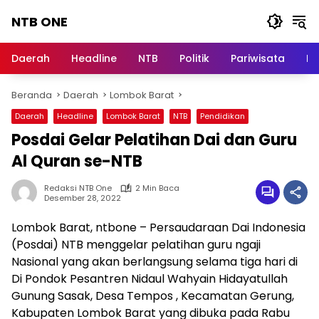
Langsung
NTB ONE
ke
konten
Terdepan
dan
Daerah
Headline
NTB
Politik
Pariwisata
Na
Dalam
Informasi
Beranda
Daerah
Lombok Barat
Berita
Lombok
Daerah
Headline
Lombok Barat
NTB
Pendidikan
Posdai Gelar Pelatihan Dai dan Guru
Al Quran se-NTB
Redaksi NTB One
2 Min Baca
Desember 28, 2022
Lombok Barat, ntbone – Persaudaraan Dai Indonesia
(Posdai) NTB menggelar pelatihan guru ngaji
Nasional yang akan berlangsung selama tiga hari di
Di Pondok Pesantren Nidaul Wahyain Hidayatullah
Gunung Sasak, Desa Tempos , Kecamatan Gerung,
Kabupaten Lombok Barat yang dibuka pada Rabu