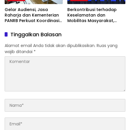
Gelar Audiensi, Jasa
Berkontribusi terhadap
Raharja dan Kementerian
Keselamatan dan
PANRB Perkuat Koordinasi
Mobilitas Masyarakat,
Tingkatkan Kepatuhan PKB
Jasa Raharja Raih
dan SWDKLLJ
Penghargaan di Ajang
Tinggalkan Balasan
Transportasi Indonesia
Awards 2026
Alamat email Anda tidak akan dipublikasikan.
Ruas yang
wajib ditandai
*