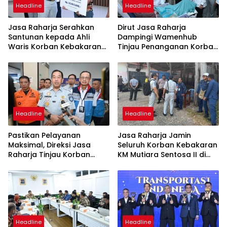
Headline
Headline
Jasa Raharja Serahkan
Dirut Jasa Raharja
Santunan kepada Ahli
Dampingi Wamenhub
Waris Korban Kebakaran
Tinjau Penanganan Korban
KM Mutiara Sentosa II
KM Mutiara Sentosa II di RS
PHC Surabaya
Headline
Headline
Pastikan Pelayanan
Jasa Raharja Jamin
Maksimal, Direksi Jasa
Seluruh Korban Kebakaran
Raharja Tinjau Korban
KM Mutiara Sentosa II di
Kebakaran KM Mutiara
Perairan Sumenep
Sentosa II
Headline
Headline