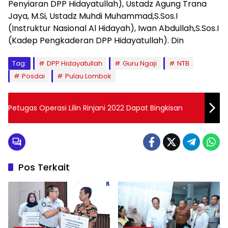
Penyiaran DPP Hidayatullah), Ustadz Agung Trana
Jaya, M.Si, Ustadz Muhdi Muhammad,S.Sos.I
(Instruktur Nasional Al Hidayah), Iwan Abdullah,S.Sos.I
(Kadep Pengkaderan DPP Hidayatullah). Din
Tag:
DPP Hidayatullah
Guru Ngaji
NTB
Posdai
Pulau Lombok
Petugas Operasi Lilin Rinjani 2022 Dapat Bingkisan
Pos Terkait