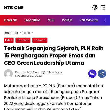
Langsung
NTB ONE
ke
konten
Terdepan
dan
Daerah
Headline
NTB
Politik
Pariwisata
Na
Dalam
Informasi
Beranda
Ekbis
Berita
Lombok
Ekbis
Headline
Nasional
Terbaik Sepanjang Sejarah, PLN Raih
15 Penghargaan Proper Emas dan
CEO Green Leadership Utama
Redaksi NTB One
5 Min Baca
Desember 29, 2022
Mataram, ntbone – PT PLN (Persero) mencatatkan
sejarah dengan meraih 15 penghargaan Program
Penilaian Kinerja Perusahaan (Proper) Emas Tahun
2022 yang diselenggarakan oleh Kementerian
Lingkungan Hidup dan Kehutanan (KLHK).