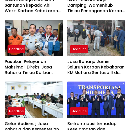
Santunan kepada Ahli
Dampingi Wamenhub
Waris Korban Kebakaran
Tinjau Penanganan Korban
KM Mutiara Sentosa II
KM Mutiara Sentosa II di RS
PHC Surabaya
Headline
Headline
Pastikan Pelayanan
Jasa Raharja Jamin
Maksimal, Direksi Jasa
Seluruh Korban Kebakaran
Raharja Tinjau Korban
KM Mutiara Sentosa II di
Kebakaran KM Mutiara
Perairan Sumenep
Sentosa II
Headline
Headline
Gelar Audiensi, Jasa
Berkontribusi terhadap
Raharja dan Kementerian
Keselamatan dan