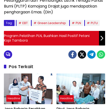
Pesanggaran dan Pembangkit Listrik Tenaga Panas
Bumi (PLTP) Kamojang Drajat juga mendapatkan
penghargaan Emas. (Din)
Tag:
EBT
Green Leadership
PLN
PLTU
Program Pelatihan PLN, Buahkan Hasil Positif Petani
Kopi Tambora
Pos Terkait
Headline
Headline
Jasa Raharja Serahkan
Dirut Jasa Raharja