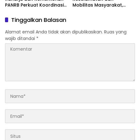
PANRB Perkuat Koordinasi
Mobilitas Masyarakat,
Tingkatkan Kepatuhan PKB
Jasa Raharja Raih
dan SWDKLLJ
Penghargaan di Ajang
Tinggalkan Balasan
Transportasi Indonesia
Awards 2026
Alamat email Anda tidak akan dipublikasikan.
Ruas yang
wajib ditandai
*