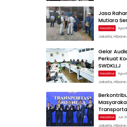
Jasa Rahar
Mutiara Se
Headline
Agust
Jakarta, ntbone
Gelar Audi
Perkuat Ko
SWDKLLJ
Headline
Agust
Jakarta, ntbone
Berkontrib
Masyarakat
Transporta
Headline
Juli 3
Jakarta, ntbone