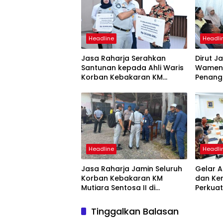
Headline
Headli
Jasa Raharja Serahkan
Dirut J
Santunan kepada Ahli Waris
Wamenh
Korban Kebakaran KM
Penang
Mutiara Sentosa II
Mutiara
Suraba
Headline
Headli
Jasa Raharja Jamin Seluruh
Gelar A
Korban Kebakaran KM
dan Ke
Mutiara Sentosa II di
Perkuat
Perairan Sumenep
Tingka
dan SW
Tinggalkan Balasan