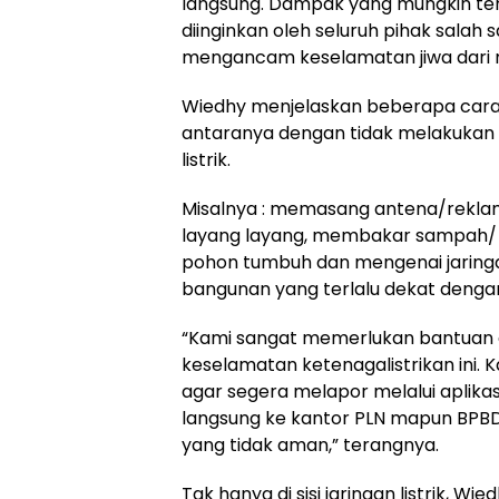
langsung. Dampak yang mungkin terj
diinginkan oleh seluruh pihak salah
mengancam keselamatan jiwa dari 
Wiedhy menjelaskan beberapa cara 
antaranya dengan tidak melakukan be
listrik.
Misalnya : memasang antena/rekla
layang layang, membakar sampah/
pohon tumbuh dan mengenai jaringa
bangunan yang terlalu dekat dengan
“Kami sangat memerlukan bantuan 
keselamatan ketenagalistrikan ini
agar segera melapor melalui aplikas
langsung ke kantor PLN mapun BPBD
yang tidak aman,” terangnya.
Tak hanya di sisi jaringan listrik,