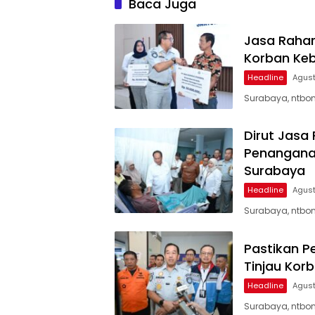
Baca Juga
Jasa Rahar
Korban Keb
Headline
Agust
Surabaya, ntbon
Dirut Jasa
Penanganan
Surabaya
Headline
Agust
Surabaya, ntbon
Pastikan P
Tinjau Kor
Headline
Agust
Surabaya, ntbon