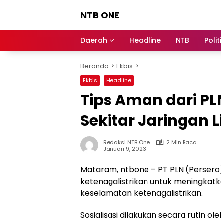
Langsung
NTB ONE
ke
konten
Terdepan
dan
Daerah
Headline
NTB
Polit
Dalam
Informasi
Beranda
Ekbis
Berita
Lombok
Ekbis
Headline
Tips Aman dari PL
Sekitar Jaringan Li
Redaksi NTB One
2 Min Baca
Januari 9, 2023
Mataram, ntbone – PT PLN (Persero)
ketenagalistrikan untuk meningka
keselamatan ketenagalistrikan.
Sosialisasi dilakukan secara rutin o