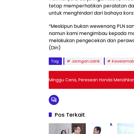
tetap memperhatikan peralatan dan in
untuk menghindari dari bahaya korsl
“Meskipun bukan wewenang PLN sampa
namun kami mengimbau kepada masy
melakukan pengecekan dan perawatan
(Din)
Tag:
Jaringan Listrik
Keselamata
Minggu Ceria, Peresean Honda Meriahka
Pos Terkait