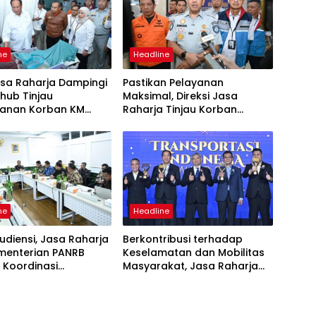
ne
Headline
asa Raharja Dampingi
Pastikan Pelayanan
ub Tinjau
Maksimal, Direksi Jasa
anan Korban KM
Raharja Tinjau Korban
 Sentosa II di RS PHC
Kebakaran KM Mutiara
ya
Sentosa II
ne
Headline
udiensi, Jasa Raharja
Berkontribusi terhadap
menterian PANRB
Keselamatan dan Mobilitas
 Koordinasi
Masyarakat, Jasa Raharja
tkan Kepatuhan PKB
Raih Penghargaan di Ajang
DKLLJ
Transportasi Indonesia
Awards 2026