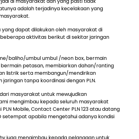
adi di masyarakat dan yang pasti tidak
 satunya adalah terjadinya kecelakaan yang
masyarakat.
yang dapat dilakukan oleh masyarakat di
berapa aktivitas berikut di sekitar jaringan
me/baliho/umbul umbul /neon box, bermain
 bermain petasan, membiarkan dahan/ranting
n listrik serta membangun/mendirikan
 jaringan tanpa koordinasi dengan PLN.
dari masyarakat untuk mewujudkan
. Kami mengimbau kepada seluruh masyarakat
i PLN Mobile, Contact Center PLN 123 atau datang
 setempat apabila mengetahui adanya kondisi
 Wiedhy juga mengimbau kepada pelanggan untuk