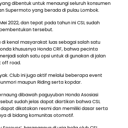
yang dibentuk untuk menaungi seluruh konsumen
an Supermoto yang berada di pulau Lombok.
 Mei 2022, dan tepat pada tahun ini CSL sudah
l pembentukan tersebut.
 di kenal masyarakat luas sebagai salah satu
Honda khususnya Honda CRF, bahwa pecinta
njadi salah satu opsi untuk di gunakan di jalan
 off road.
yak. Club ini juga aktif melalui beberapa event
 Sunmori maupun Riding serta kopdar.
i bernaung dibawah paguyuban Honda Asosiasi
sebut sudah jelas dapat diartikan bahwa CSL
apat dikatakan resmi dan memiliki dasar serta
ya di bidang komunitas otomotif.
Forever’, harapannya di usia belia club CSL