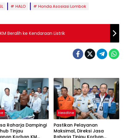
SL
HALO
Honda Asosiasi Lombok
KM Beralih ke Kendaraan Listrik
ne
Headline
asa Raharja Dampingi
Pastikan Pelayanan
ub Tinjau
Maksimal, Direksi Jasa
anan Korban KM
Raharja Tinjau Korban