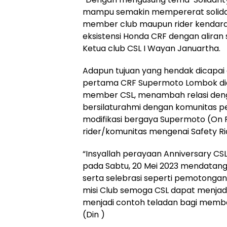
mampu semakin mempererat solidar
member club maupun rider kendara
eksistensi Honda CRF dengan aliran
Ketua club CSL I Wayan Januartha.
Adapun tujuan yang hendak dicapai 
pertama CRF Supermoto Lombok dia
member CSL, menambah relasi dengan
bersilaturahmi dengan komunitas pe
modifikasi bergaya Supermoto (On 
rider/komunitas mengenai Safety R
“Insyallah perayaan Anniversary CS
pada Sabtu, 20 Mei 2023 mendatang.
serta selebrasi seperti pemotonga
misi Club semoga CSL dapat menjadi
menjadi contoh teladan bagi member
(Din )