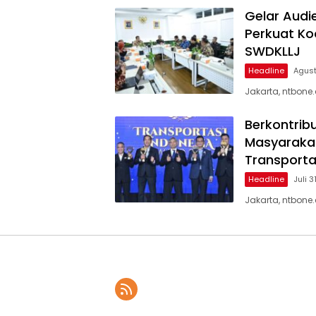
Gelar Audi
Perkuat Ko
SWDKLLJ
Headline
Agust
Jakarta, ntbone
Berkontrib
Masyarakat
Transporta
Headline
Juli 3
Jakarta, ntbone