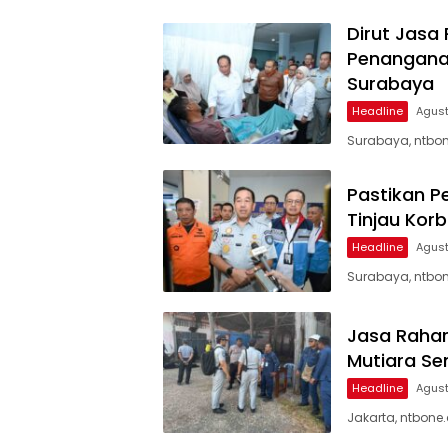
Dirut Jasa
Penanganan
Surabaya
Headline
Agust
Surabaya, ntbon
Pastikan P
Tinjau Kor
Headline
Agust
Surabaya, ntbon
Jasa Rahar
Mutiara Se
Headline
Agust
Jakarta, ntbone