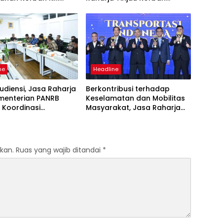
 Sentosa II di RS PHC
Kebakaran KM Mutiara
ya
Sentosa II
ne
Headline
udiensi, Jasa Raharja
Berkontribusi terhadap
menterian PANRB
Keselamatan dan Mobilitas
 Koordinasi
Masyarakat, Jasa Raharja
tkan Kepatuhan PKB
Raih Penghargaan di Ajang
DKLLJ
Transportasi Indonesia
Awards 2026
kan.
Ruas yang wajib ditandai
*