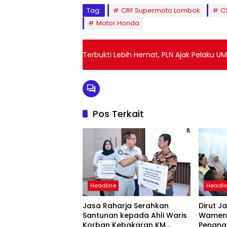
Tag:
CRF Supermoto Lombok
C
Motor Honda
Terbukti Lebih Hemat, PLN Ajak Pelaku UM
Pos Terkait
Headline
Headli
Jasa Raharja Serahkan
Dirut J
Santunan kepada Ahli Waris
Wamenh
Korban Kebakaran KM
Penang