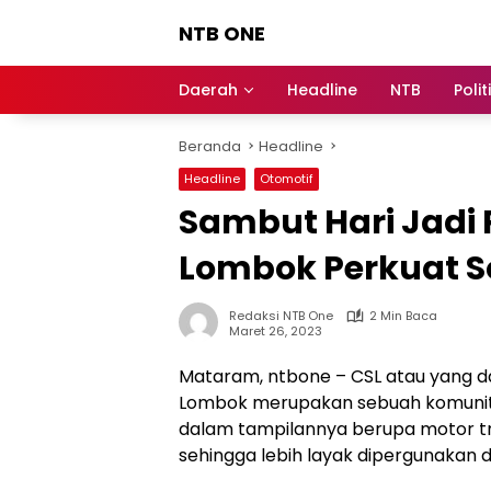
Langsung
NTB ONE
ke
konten
Terdepan
dan
Daerah
Headline
NTB
Polit
Dalam
Informasi
Beranda
Headline
Berita
Lombok
Headline
Otomotif
Sambut Hari Jadi
Lombok Perkuat So
Redaksi NTB One
2 Min Baca
Maret 26, 2023
Mataram, ntbone – CSL atau yang 
Lombok merupakan sebuah komunita
dalam tampilannya berupa motor tra
sehingga lebih layak dipergunakan 