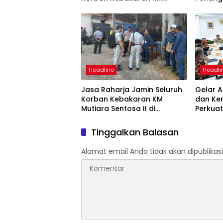
Mutiara Sentosa II
Mutiara
Suraba
Headline
Headli
Jasa Raharja Jamin Seluruh
Gelar A
Korban Kebakaran KM
dan Ke
Mutiara Sentosa II di
Perkuat
Perairan Sumenep
Tingka
dan SW
Tinggalkan Balasan
Alamat email Anda tidak akan dipublikasi