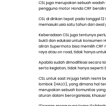
CSL juga merupakan sebuah wadah 
pengguna motor Honda CRF beralir
CSL di dirikan tepat pada tanggal 12
memasuki usia satu tahun dari awa
Keberadaan CSL juga tentunya perlu
bukti dan edukasi untuk konsumen 
aliran Supermoto bisa memilih CRF me
raya atau on road, tidak hanya untuk
Apabila sudah dimodifikasi secara la
serta kegiatan, tidak hanya seperti
CSL untuk saat ini juga telah resm
lombok (HALO), yang dimana hal ter
merupakan sebuah komunitas yang d
aturan dalam berorganisasi, khususn
“Dengan mengusung tema ‘Solidarity 