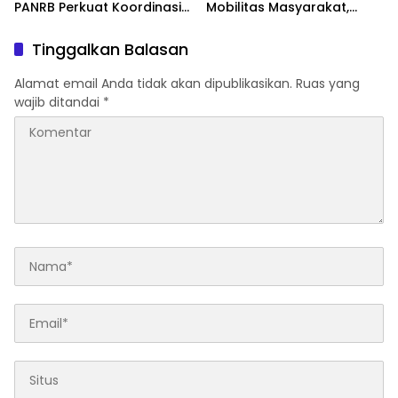
PANRB Perkuat Koordinasi
Mobilitas Masyarakat,
Tingkatkan Kepatuhan PKB
Jasa Raharja Raih
dan SWDKLLJ
Penghargaan di Ajang
Tinggalkan Balasan
Transportasi Indonesia
Awards 2026
Alamat email Anda tidak akan dipublikasikan.
Ruas yang
wajib ditandai
*