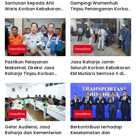
Santunan kepada Ahli
Dampingi Wamenhub
Waris Korban Kebakaran
Tinjau Penanganan Korban
KM Mutiara Sentosa II
KM Mutiara Sentosa II di RS
PHC Surabaya
Headline
Headline
Pastikan Pelayanan
Jasa Raharja Jamin
Maksimal, Direksi Jasa
Seluruh Korban Kebakaran
Raharja Tinjau Korban
KM Mutiara Sentosa II di
Kebakaran KM Mutiara
Perairan Sumenep
Sentosa II
Headline
Headline
Gelar Audiensi, Jasa
Berkontribusi terhadap
Raharja dan Kementerian
Keselamatan dan