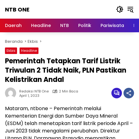
Langsung
NTB ONE
ke
konten
Terdepan
dan
Daerah
Headline
NTB
Politik
Pariwisata
Na
Dalam
Informasi
Beranda
Ekbis
Berita
Lombok
Ekbis
Headline
Pemerintah Tetapkan Tarif Listrik
Triwulan 2 Tidak Naik, PLN Pastikan
Kelistrikan Andal
Redaksi NTB One
2 Min Baca
April 1, 2023
Mataram, ntbone – Pemerintah melalui
Kementerian Energi dan Sumber Daya Mineral
(ESDM) telah menetapkan tarif listrik periode April –
Juni 2023 tidak mengalami perubahan. Direktur
Utama PLN, Darmawan Prasodjo memastikan