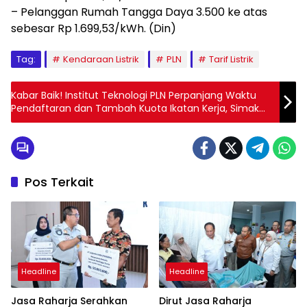
– Pelanggan Rumah Tangga Daya 3.500 ke atas
sebesar Rp 1.699,53/kWh. (Din)
Tag:
Kendaraan Listrik
PLN
Tarif Listrik
Kabar Baik! Institut Teknologi PLN Perpanjang Waktu
Pendaftaran dan Tambah Kuota Ikatan Kerja, Simak
Penjelasannya
Pos Terkait
Headline
Headline
Jasa Raharja Serahkan
Dirut Jasa Raharja