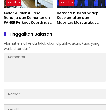
Headline
Headline
Gelar Audiensi, Jasa
Berkontribusi terhadap
Raharja dan Kementerian
Keselamatan dan
PANRB Perkuat Koordinasi
Mobilitas Masyarakat,
Tingkatkan Kepatuhan PKB
Jasa Raharja Raih
dan SWDKLLJ
Penghargaan di Ajang
Tinggalkan Balasan
Transportasi Indonesia
Awards 2026
Alamat email Anda tidak akan dipublikasikan.
Ruas yang
wajib ditandai
*