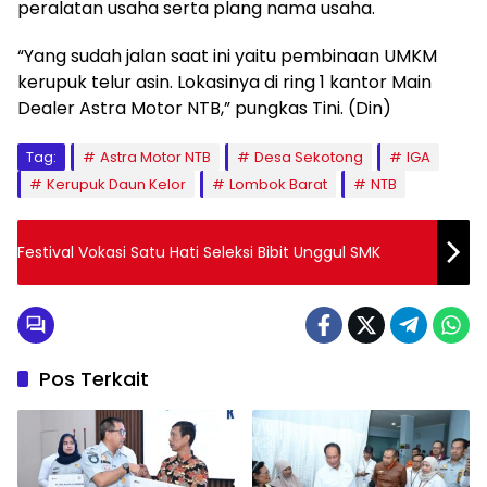
peralatan usaha serta plang nama usaha.
“Yang sudah jalan saat ini yaitu pembinaan UMKM
kerupuk telur asin. Lokasinya di ring 1 kantor Main
Dealer Astra Motor NTB,” pungkas Tini. (Din)
Tag:
Astra Motor NTB
Desa Sekotong
IGA
Kerupuk Daun Kelor
Lombok Barat
NTB
Festival Vokasi Satu Hati Seleksi Bibit Unggul SMK
Pos Terkait