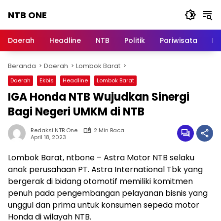
Langsung
NTB ONE
ke
konten
Terdepan
dan
Daerah
Headline
NTB
Politik
Pariwisata
Na
Dalam
Informasi
Beranda
Daerah
Lombok Barat
Berita
Lombok
Daerah
Ekbis
Headline
Lombok Barat
IGA Honda NTB Wujudkan Sinergi
Bagi Negeri UMKM di NTB
Redaksi NTB One
2 Min Baca
April 18, 2023
Lombok Barat, ntbone – Astra Motor NTB selaku
anak perusahaan PT. Astra International Tbk yang
bergerak di bidang otomotif memiliki komitmen
penuh pada pengembangan pelayanan bisnis yang
unggul dan prima untuk konsumen sepeda motor
Honda di wilayah NTB.