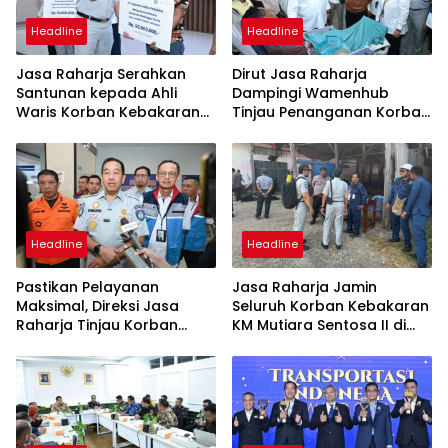
Headline
Headline
Jasa Raharja Serahkan
Dirut Jasa Raharja
Santunan kepada Ahli
Dampingi Wamenhub
Waris Korban Kebakaran
Tinjau Penanganan Korban
KM Mutiara Sentosa II
KM Mutiara Sentosa II di RS
PHC Surabaya
Headline
Headline
Pastikan Pelayanan
Jasa Raharja Jamin
Maksimal, Direksi Jasa
Seluruh Korban Kebakaran
Raharja Tinjau Korban
KM Mutiara Sentosa II di
Kebakaran KM Mutiara
Perairan Sumenep
Sentosa II