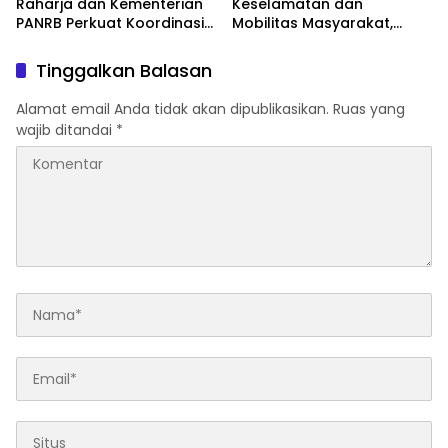
Raharja dan Kementerian
Keselamatan dan
PANRB Perkuat Koordinasi
Mobilitas Masyarakat,
Tingkatkan Kepatuhan PKB
Jasa Raharja Raih
dan SWDKLLJ
Penghargaan di Ajang
Tinggalkan Balasan
Transportasi Indonesia
Awards 2026
Alamat email Anda tidak akan dipublikasikan.
Ruas yang
wajib ditandai
*