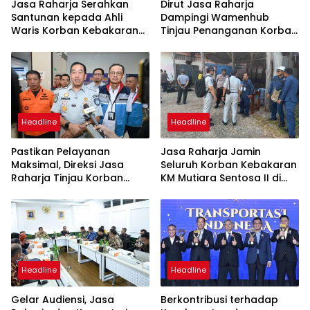
Jasa Raharja Serahkan
Dirut Jasa Raharja
Santunan kepada Ahli
Dampingi Wamenhub
Waris Korban Kebakaran
Tinjau Penanganan Korban
KM Mutiara Sentosa II
KM Mutiara Sentosa II di RS
PHC Surabaya
Headline
Headline
Pastikan Pelayanan
Jasa Raharja Jamin
Maksimal, Direksi Jasa
Seluruh Korban Kebakaran
Raharja Tinjau Korban
KM Mutiara Sentosa II di
Kebakaran KM Mutiara
Perairan Sumenep
Sentosa II
Headline
Headline
Gelar Audiensi, Jasa
Berkontribusi terhadap