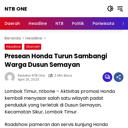
Langsung
NTB ONE
ke
konten
Terdepan
dan
Daerah
Headline
NTB
Politik
Pariwisata
Na
Dalam
Informasi
Beranda
Headline
Berita
Lombok
Headline
Otomotif
Presean Honda Turun Sambangi
Warga Dusun Semayan
Redaksi NTB One
2 Min Baca
April 25, 2023
Lombok Timur, ntbone – Aktivitas promosi Honda
kembali menyasar salah satu wilayah padat
penduduk yang terletak di Dusun Semayan,
Kecamatan Sikur, Lombok Timur.
Roadshow pameran dan servis kunjung Honda