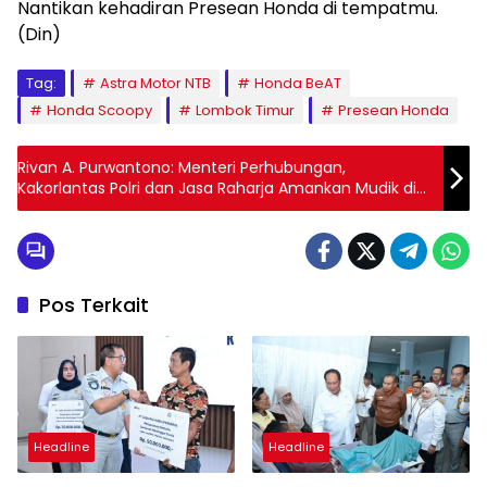
Nantikan kehadiran Presean Honda di tempatmu.
(Din)
Tag:
Astra Motor NTB
Honda BeAT
Honda Scoopy
Lombok Timur
Presean Honda
Rivan A. Purwantono: Menteri Perhubungan,
Kakorlantas Polri dan Jasa Raharja Amankan Mudik di
Km 70 Tol Cikarang Utama
Pos Terkait
Headline
Headline