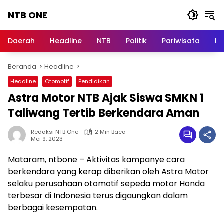
Langsung
NTB ONE
ke
konten
Terdepan
dan
Daerah
Headline
NTB
Politik
Pariwisata
Na
Dalam
Informasi
Beranda
Headline
Berita
Lombok
Headline
Otomotif
Pendidikan
Astra Motor NTB Ajak Siswa SMKN 1
Taliwang Tertib Berkendara Aman
Redaksi NTB One
2 Min Baca
Mei 9, 2023
Mataram, ntbone – Aktivitas kampanye cara
berkendara yang kerap diberikan oleh Astra Motor
selaku perusahaan otomotif sepeda motor Honda
terbesar di Indonesia terus digaungkan dalam
berbagai kesempatan.