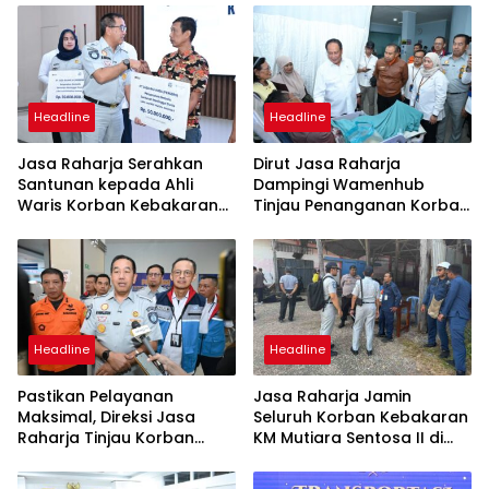
Headline
Headline
Jasa Raharja Serahkan
Dirut Jasa Raharja
Santunan kepada Ahli
Dampingi Wamenhub
Waris Korban Kebakaran
Tinjau Penanganan Korban
KM Mutiara Sentosa II
KM Mutiara Sentosa II di RS
PHC Surabaya
Headline
Headline
Pastikan Pelayanan
Jasa Raharja Jamin
Maksimal, Direksi Jasa
Seluruh Korban Kebakaran
Raharja Tinjau Korban
KM Mutiara Sentosa II di
Kebakaran KM Mutiara
Perairan Sumenep
Sentosa II