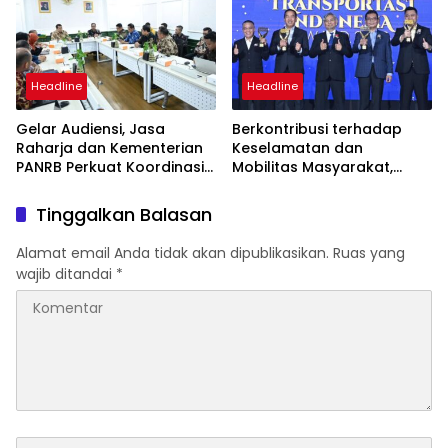
Headline
Headline
Gelar Audiensi, Jasa
Berkontribusi terhadap
Raharja dan Kementerian
Keselamatan dan
PANRB Perkuat Koordinasi
Mobilitas Masyarakat,
Tingkatkan Kepatuhan PKB
Jasa Raharja Raih
dan SWDKLLJ
Penghargaan di Ajang
Tinggalkan Balasan
Transportasi Indonesia
Awards 2026
Alamat email Anda tidak akan dipublikasikan.
Ruas yang
wajib ditandai
*