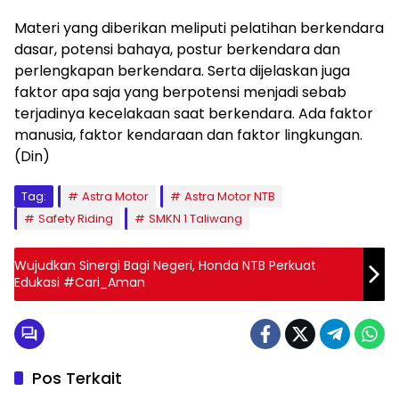
Materi yang diberikan meliputi pelatihan berkendara
dasar, potensi bahaya, postur berkendara dan
perlengkapan berkendara. Serta dijelaskan juga
faktor apa saja yang berpotensi menjadi sebab
terjadinya kecelakaan saat berkendara. Ada faktor
manusia, faktor kendaraan dan faktor lingkungan.
(Din)
Tag:
Astra Motor
Astra Motor NTB
Safety Riding
SMKN 1 Taliwang
Wujudkan Sinergi Bagi Negeri, Honda NTB Perkuat
Edukasi #Cari_Aman
Pos Terkait