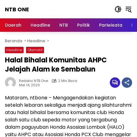
Langsung
NTB ONE
ke
konten
Terdepan
dan
Daerah
Headline
NTB
Politik
Pariwisata
Na
Dalam
Informasi
Beranda
Headline
Berita
Lombok
Headline
Otomotif
Halal Bihalal Komunitas AHPC
Jelajah Alam ke Sembalun
Redaksi NTB One
2 Min Baca
Mei 14, 2023
Mataram, ntbone – Mengagendakan kegiatan
setelah lebaran sekaligus menjadi ajang silahturahmi
atau halal bihalal bersama komunitas club Honda
salah satu club sepeda motor yang tergabung
dalam paguyuban Honda Asosiasi Lombok (HALO)
yaitu AHPC atau Asosiasi Honda PCX Club menggelar