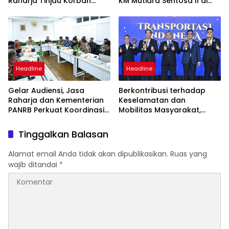
Raharja Tinjau Korban
KM Mutiara Sentosa II di
Kebakaran KM Mutiara
Perairan Sumenep
Sentosa II
Headline
Headline
Gelar Audiensi, Jasa
Berkontribusi terhadap
Raharja dan Kementerian
Keselamatan dan
PANRB Perkuat Koordinasi
Mobilitas Masyarakat,
Tingkatkan Kepatuhan PKB
Jasa Raharja Raih
dan SWDKLLJ
Penghargaan di Ajang
Tinggalkan Balasan
Transportasi Indonesia
Awards 2026
Alamat email Anda tidak akan dipublikasikan.
Ruas yang
wajib ditandai
*