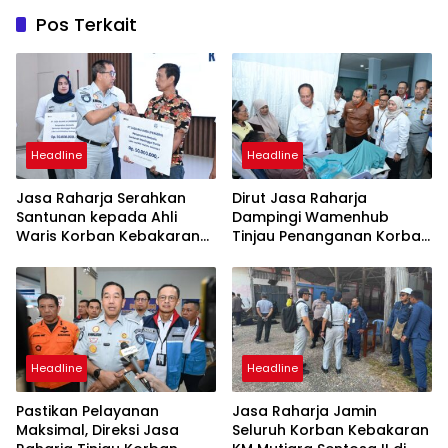
Pos Terkait
Headline
Headline
Jasa Raharja Serahkan
Dirut Jasa Raharja
Santunan kepada Ahli
Dampingi Wamenhub
Waris Korban Kebakaran
Tinjau Penanganan Korban
KM Mutiara Sentosa II
KM Mutiara Sentosa II di RS
PHC Surabaya
Headline
Headline
Pastikan Pelayanan
Jasa Raharja Jamin
Maksimal, Direksi Jasa
Seluruh Korban Kebakaran