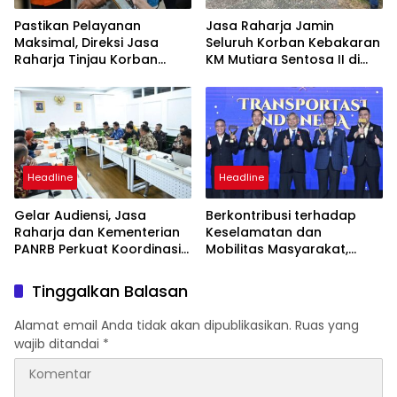
Pastikan Pelayanan
Jasa Raharja Jamin
Maksimal, Direksi Jasa
Seluruh Korban Kebakaran
Raharja Tinjau Korban
KM Mutiara Sentosa II di
Kebakaran KM Mutiara
Perairan Sumenep
Sentosa II
Headline
Headline
Gelar Audiensi, Jasa
Berkontribusi terhadap
Raharja dan Kementerian
Keselamatan dan
PANRB Perkuat Koordinasi
Mobilitas Masyarakat,
Tingkatkan Kepatuhan PKB
Jasa Raharja Raih
dan SWDKLLJ
Penghargaan di Ajang
Tinggalkan Balasan
Transportasi Indonesia
Awards 2026
Alamat email Anda tidak akan dipublikasikan.
Ruas yang
wajib ditandai
*