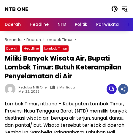
Langsung
NTB ONE
ke
konten
Terdepan
dan
Daerah
Headline
NTB
Politik
Pariwisata
Na
Dalam
Informasi
Beranda
Daerah
Lombok Timur
Berita
Lombok
Daerah
Headline
Lombok Timur
Miliki Banyak Wisata Air, Bupati
Lombok Timur: Butuh Keterampilan
Penyelamatan di Air
Redaksi NTB One
2 Min Baca
Mei 22, 2023
Lombok Timur, ntbone – Kabupaten Lombok Timur,
Provinsi Nusa Tenggara Barat (NTB) memiliki banyak
destinasi wisata air, berupa air terjun, sungai, danau,
dan pantai/laut. Wisata tersebut terletak di daerah
Sembalun, Sambelia, Pringgabaya, Labuhan Haji,