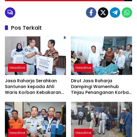
Pos Terkait
Headline
Headline
Jasa Raharja Serahkan
Dirut Jasa Raharja
Santunan kepada Ahli
Dampingi Wamenhub
Waris Korban Kebakaran
Tinjau Penanganan Korban
KM Mutiara Sentosa II
KM Mutiara Sentosa II di RS
PHC Surabaya
Headline
Headline