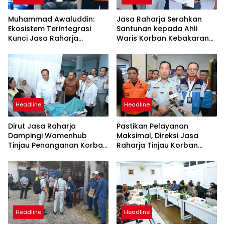
Muhammad Awaluddin:
Jasa Raharja Serahkan
Ekosistem Terintegrasi
Santunan kepada Ahli
Kunci Jasa Raharja
Waris Korban Kebakaran
Hadirkan Pelayanan
KM Mutiara Sentosa II
Maksimal Kepada
Masyarakat
Headline
Headline
Dirut Jasa Raharja
Pastikan Pelayanan
Dampingi Wamenhub
Maksimal, Direksi Jasa
Tinjau Penanganan Korban
Raharja Tinjau Korban
KM Mutiara Sentosa II di RS
Kebakaran KM Mutiara
PHC Surabaya
Sentosa II
Headline
Headline