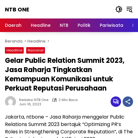
Langsung
NTB ONE
ke
konten
Terdepan
dan
Daerah
Headline
NTB
Politik
Pariwisata
Na
Dalam
Informasi
Beranda
Headline
Berita
Lombok
Headline
Nasional
Gelar Public Relation Summit 2023,
Jasa Raharja Tingkatkan
Kemampuan Komunikasi untuk
Perkuat Reputasi Perusahaan
Redaksi NTB One
2 Min Baca
Juni 16, 2023
Jakarta, ntbone – Jasa Raharja menggelar Public
Relations Summit 2023 bertajuk “Optimizing PR’s
Roles in Strengthening Corporate Reputation”, di The