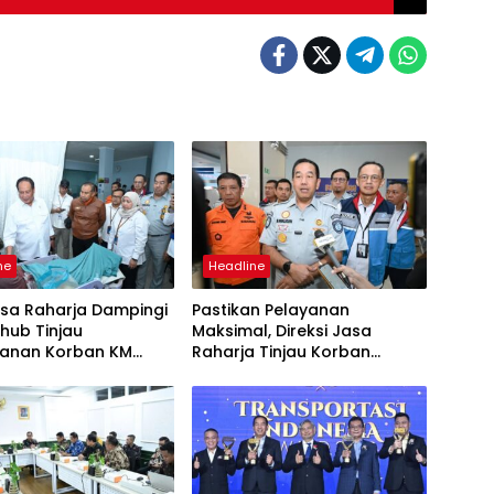
ne
Headline
asa Raharja Dampingi
Pastikan Pelayanan
ub Tinjau
Maksimal, Direksi Jasa
anan Korban KM
Raharja Tinjau Korban
 Sentosa II di RS PHC
Kebakaran KM Mutiara
ya
Sentosa II