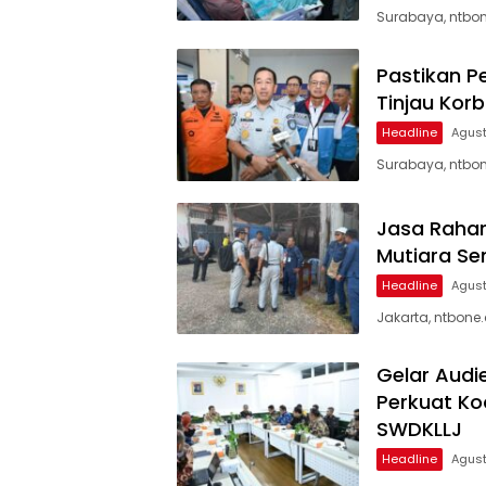
Surabaya, ntbon
Pastikan P
Tinjau Kor
Headline
Agust
Surabaya, ntbon
Jasa Rahar
Mutiara Se
Headline
Agust
Jakarta, ntbone
Gelar Audi
Perkuat Ko
SWDKLLJ
Headline
Agust