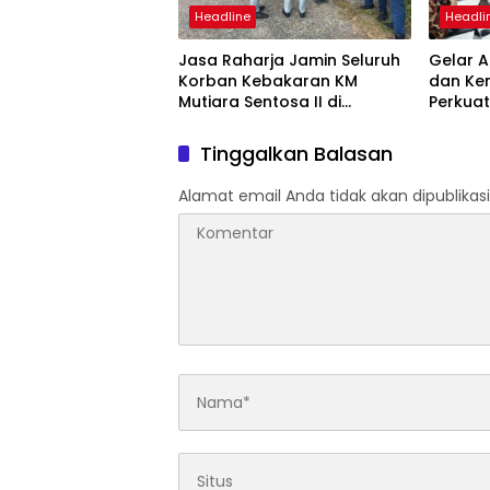
Headline
Headli
Jasa Raharja Jamin Seluruh
Gelar A
Korban Kebakaran KM
dan Ke
Mutiara Sentosa II di
Perkuat
Perairan Sumenep
Tingka
dan SW
Tinggalkan Balasan
Alamat email Anda tidak akan dipublikasi