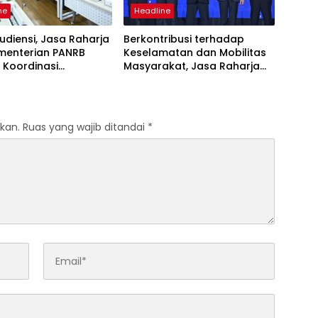
ne
Headline
udiensi, Jasa Raharja
Berkontribusi terhadap
menterian PANRB
Keselamatan dan Mobilitas
 Koordinasi
Masyarakat, Jasa Raharja
tkan Kepatuhan PKB
Raih Penghargaan di Ajang
DKLLJ
Transportasi Indonesia
Awards 2026
kan.
Ruas yang wajib ditandai
*