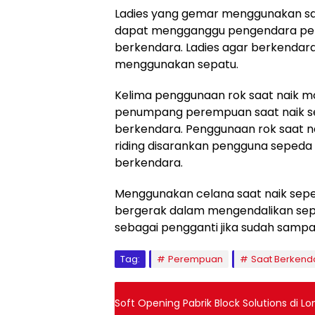
Ladies yang gemar menggunakan sand
dapat mengganggu pengendara pe
berkendara. Ladies agar berkendar
menggunakan sepatu.
Kelima penggunaan rok saat naik mo
penumpang perempuan saat naik s
berkendara. Penggunaan rok saat na
riding disarankan pengguna seped
berkendara.
Menggunakan celana saat naik seped
bergerak dalam mengendalikan sep
sebagai pengganti jika sudah sampai
Tag:
Perempuan
Saat Berkend
Soft Opening Pabrik Block Solutions di 