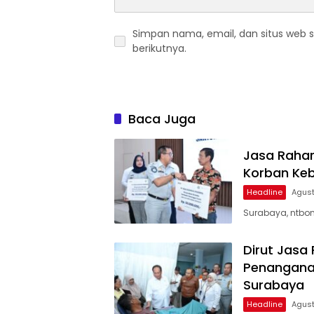
Simpan nama, email, dan situs web 
berikutnya.
Baca Juga
Jasa Rahar
Korban Keb
Headline
Agust
Surabaya, ntbon
Dirut Jasa
Penanganan
Surabaya
Headline
Agust