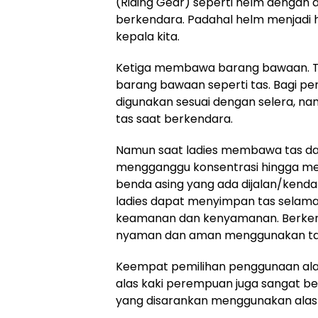
(Riding Gear) seperti helm dengan
berkendara. Padahal helm menjadi h
kepala kita.
Ketiga membawa barang bawaan. Te
barang bawaan seperti tas. Bagi 
digunakan sesuai dengan selera, na
tas saat berkendara.
Namun saat ladies membawa tas d
mengganggu konsentrasi hingga men
benda asing yang ada dijalan/kendar
ladies dapat menyimpan tas selama
keamanan dan kenyamanan. Berke
nyaman dan aman menggunakan tas
Keempat pemilihan penggunaan alas
alas kaki perempuan juga sangat be
yang disarankan menggunakan alas 