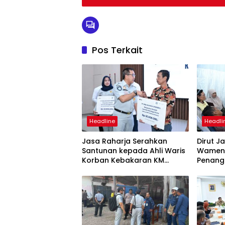
Pos Terkait
Headline
Headli
Jasa Raharja Serahkan
Dirut J
Santunan kepada Ahli Waris
Wamenh
Korban Kebakaran KM
Penang
Mutiara Sentosa II
Mutiara
Suraba