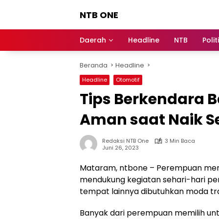
Langsung
NTB ONE
ke
konten
Terdepan
dan
Daerah
Headline
NTB
Polit
Dalam
Informasi
Beranda
Headline
Berita
Lombok
Headline
Otomotif
Tips Berkendara B
Aman saat Naik S
Redaksi NTB One
3 Min Baca
Juni 26, 2023
Mataram, ntbone – Perempuan memil
mendukung kegiatan sehari-hari p
tempat lainnya dibutuhkan moda tra
Banyak dari perempuan memilih untu