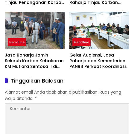
Tinjau Penanganan Korban
Raharja Tinjau Korban
KM Mutiara Sentosa II di RS
Kebakaran KM Mutiara
PHC Surabaya
Sentosa II
Headline
Headline
Jasa Raharja Jamin
Gelar Audiensi, Jasa
Seluruh Korban Kebakaran
Raharja dan Kementerian
KM Mutiara Sentosa II di
PANRB Perkuat Koordinasi
Perairan Sumenep
Tingkatkan Kepatuhan PKB
dan SWDKLLJ
Tinggalkan Balasan
Alamat email Anda tidak akan dipublikasikan.
Ruas yang
wajib ditandai
*