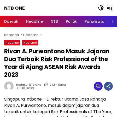
Langsung
NTB ONE
ke
konten
Terdepan
dan
Daerah
Headline
NTB
Politik
Pariwisata
Na
Dalam
Informasi
Beranda
Headline
Berita
Lombok
Headline
Nasional
Rivan A. Purwantono Masuk Jajaran
Dua Terbaik Risk Professional of the
Year di Ajang ASEAN Risk Awards
2023
Redaksi NTB One
2 Min Baca
Juli 10, 2023
Singapura, ntbone – Direktur Utama Jasa Raharja
Rivan A. Purwantono, masuk dalam jajaran dua
terbaik untuk kategori Risk Professionals of The Year,