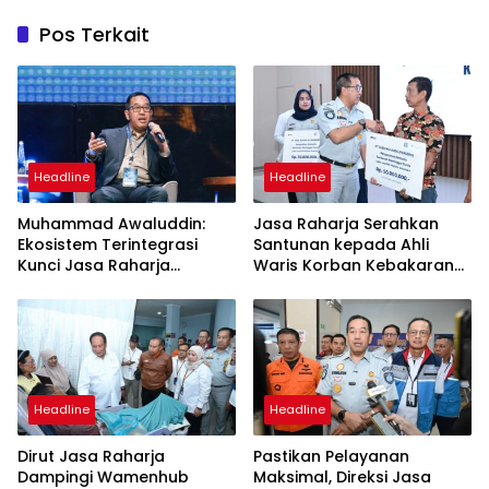
Pos Terkait
Headline
Headline
Muhammad Awaluddin:
Jasa Raharja Serahkan
Ekosistem Terintegrasi
Santunan kepada Ahli
Kunci Jasa Raharja
Waris Korban Kebakaran
Hadirkan Pelayanan
KM Mutiara Sentosa II
Maksimal Kepada
Masyarakat
Headline
Headline
Dirut Jasa Raharja
Pastikan Pelayanan
Dampingi Wamenhub
Maksimal, Direksi Jasa