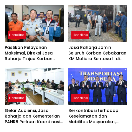
KM Mutiara Sentosa II
KM Mutiara Sentosa II di RS
PHC Surabaya
Headline
Headline
Pastikan Pelayanan
Jasa Raharja Jamin
Maksimal, Direksi Jasa
Seluruh Korban Kebakaran
Raharja Tinjau Korban
KM Mutiara Sentosa II di
Kebakaran KM Mutiara
Perairan Sumenep
Sentosa II
Headline
Headline
Gelar Audiensi, Jasa
Berkontribusi terhadap
Raharja dan Kementerian
Keselamatan dan
PANRB Perkuat Koordinasi
Mobilitas Masyarakat,
Tingkatkan Kepatuhan PKB
Jasa Raharja Raih