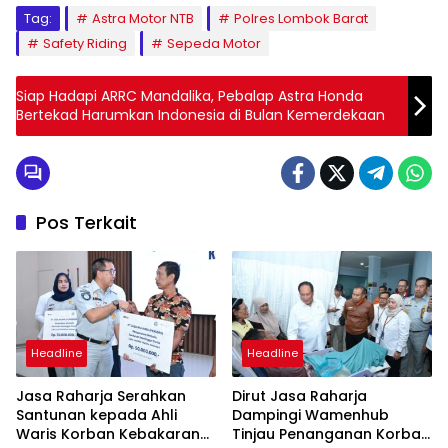
Tag:
Astra Motor NTB
Polres Lombok Barat
Safety Riding
Sepeda Motor
Siap Hadapi ARRC Mandalika, Pebalap Astra Honda
Bertekad Harumkan Indonesia di Bulan Kemerdekaan
Pos Terkait
Headline
Headline
Jasa Raharja Serahkan
Dirut Jasa Raharja
Santunan kepada Ahli
Dampingi Wamenhub
Waris Korban Kebakaran
Tinjau Penanganan Korban