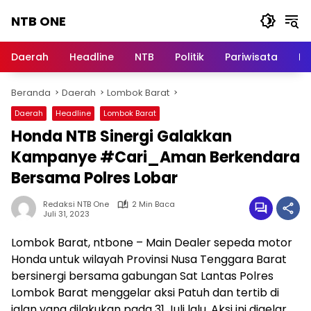
Langsung
NTB ONE
ke
konten
Terdepan
dan
Daerah
Headline
NTB
Politik
Pariwisata
Na
Dalam
Informasi
Beranda
Daerah
Lombok Barat
Berita
Lombok
Daerah
Headline
Lombok Barat
Honda NTB Sinergi Galakkan
Kampanye #Cari_Aman Berkendara
Bersama Polres Lobar
Redaksi NTB One
2 Min Baca
Juli 31, 2023
Lombok Barat, ntbone – Main Dealer sepeda motor
Honda untuk wilayah Provinsi Nusa Tenggara Barat
bersinergi bersama gabungan Sat Lantas Polres
Lombok Barat menggelar aksi Patuh dan tertib di
jalan yang dilakukan pada 31 Juli lalu. Aksi ini digelar