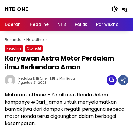
Langsung
NTB ONE
ke
konten
Terdepan
dan
Daerah
Headline
NTB
Politik
Pariwisata
Na
Dalam
Informasi
Beranda
Headline
Berita
Lombok
Headline
Otomotif
Karyawan Astra Motor Perdalam
ilmu Berkendara Aman
Redaksi NTB One
2 Min Baca
Agustus 21, 2023
Mataram, ntbone – Komitmen Honda dalam
kampanye #Cari_aman untuk menyelamatkan
banyak jiwa dari dampak negatif pengguna sepeda
motor Honda terus digaungkan dalam berbagai
kesempatan.