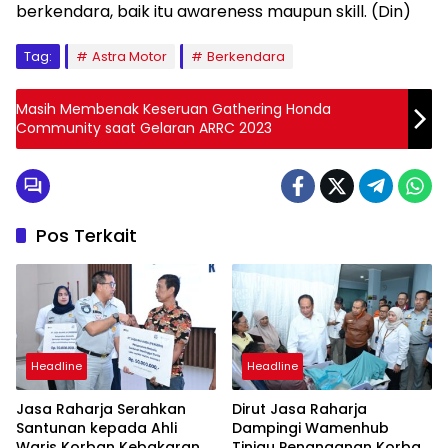
berkendara, baik itu awareness maupun skill. (Din)
Tag:
Astra Motor
Berkendara
Masih Membenak Keseruan Gathering Honda
Community saat Gelaran ARRC 2023
Pos Terkait
Headline
Headline
Jasa Raharja Serahkan
Dirut Jasa Raharja
Santunan kepada Ahli
Dampingi Wamenhub
Waris Korban Kebakaran
Tinjau Penanganan Korban