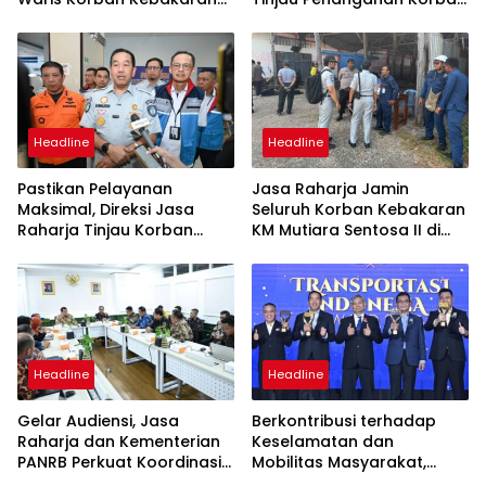
KM Mutiara Sentosa II
KM Mutiara Sentosa II di RS
PHC Surabaya
Headline
Headline
Pastikan Pelayanan
Jasa Raharja Jamin
Maksimal, Direksi Jasa
Seluruh Korban Kebakaran
Raharja Tinjau Korban
KM Mutiara Sentosa II di
Kebakaran KM Mutiara
Perairan Sumenep
Sentosa II
Headline
Headline
Gelar Audiensi, Jasa
Berkontribusi terhadap
Raharja dan Kementerian
Keselamatan dan
PANRB Perkuat Koordinasi
Mobilitas Masyarakat,
Tingkatkan Kepatuhan PKB
Jasa Raharja Raih