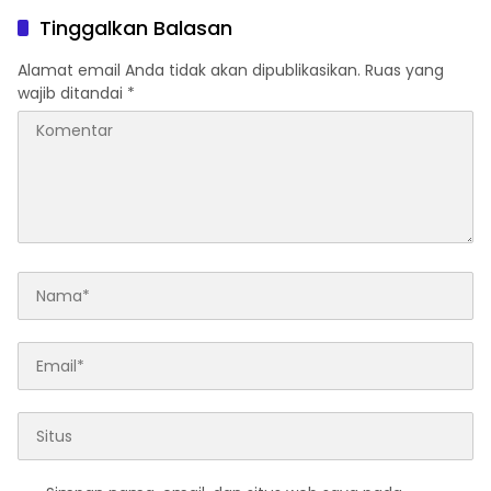
dan SWDKLLJ
Penghargaan di Ajang
Tinggalkan Balasan
Transportasi Indonesia
Awards 2026
Alamat email Anda tidak akan dipublikasikan.
Ruas yang
wajib ditandai
*