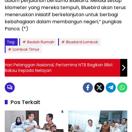
dalam perjalanan bersama Bluebird. Melalui setiap
kilometer yang mereka tempuh, Bluebird akan terus
meneruskan inisiatif berkelanjutan untuk berbagi
kebahagiaan dalam membangun negeri,” pungkas
Panca. (*)
Tag:
Bedah Rumah
Bluebird Lombok
Lombok Timur
Hari Pelanggan Nasional, Pertamina NTB Bagikan Bibit
Bakau Kepada Nelayan
Pos Terkait