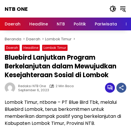
Langsung
NTB ONE
ke
konten
Terdepan
dan
Daerah
Headline
NTB
Politik
Pariwisata
Na
Dalam
Informasi
Beranda
Daerah
Lombok Timur
Berita
Lombok
Daerah
Headline
Lombok Timur
Bluebird Lanjutkan Program
Berkelanjutan dalam Mewujudkan
Kesejahteraan Sosial di Lombok
Redaksi NTB One
2 Min Baca
September 6, 2023
Lombok Timur, ntbone – PT Blue Bird Tbk, melalui
Bluebird Lombok, terus berkomitmen untuk
memberikan dampak positif yang berkelanjutan di
Kabupaten Lombok Timur, Provinsi NTB.