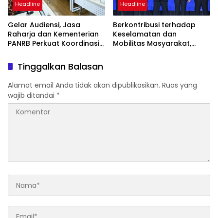
Headline
Headline
Gelar Audiensi, Jasa
Berkontribusi terhadap
Raharja dan Kementerian
Keselamatan dan
PANRB Perkuat Koordinasi
Mobilitas Masyarakat,
Tingkatkan Kepatuhan PKB
Jasa Raharja Raih
dan SWDKLLJ
Penghargaan di Ajang
Tinggalkan Balasan
Transportasi Indonesia
Awards 2026
Alamat email Anda tidak akan dipublikasikan.
Ruas yang
wajib ditandai
*