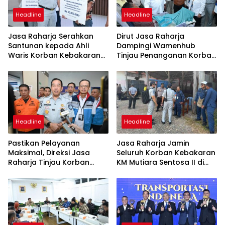
Headline
Headline
Jasa Raharja Serahkan
Dirut Jasa Raharja
Santunan kepada Ahli
Dampingi Wamenhub
Waris Korban Kebakaran
Tinjau Penanganan Korban
KM Mutiara Sentosa II
KM Mutiara Sentosa II di RS
PHC Surabaya
Headline
Headline
Pastikan Pelayanan
Jasa Raharja Jamin
Maksimal, Direksi Jasa
Seluruh Korban Kebakaran
Raharja Tinjau Korban
KM Mutiara Sentosa II di
Kebakaran KM Mutiara
Perairan Sumenep
Sentosa II