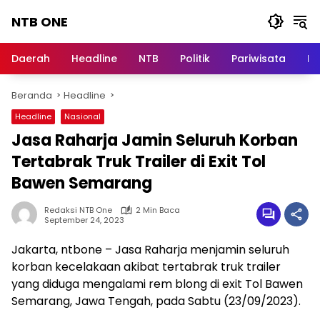
Langsung
NTB ONE
ke
konten
Terdepan
dan
Daerah
Headline
NTB
Politik
Pariwisata
Na
Dalam
Informasi
Beranda
Headline
Berita
Lombok
Headline
Nasional
Jasa Raharja Jamin Seluruh Korban
Tertabrak Truk Trailer di Exit Tol
Bawen Semarang
Redaksi NTB One
2 Min Baca
September 24, 2023
Jakarta, ntbone – Jasa Raharja menjamin seluruh
korban kecelakaan akibat tertabrak truk trailer
yang diduga mengalami rem blong di exit Tol Bawen
Semarang, Jawa Tengah, pada Sabtu (23/09/2023).