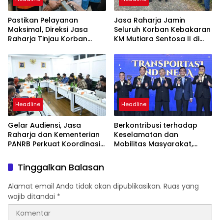
Pastikan Pelayanan
Jasa Raharja Jamin
Maksimal, Direksi Jasa
Seluruh Korban Kebakaran
Raharja Tinjau Korban
KM Mutiara Sentosa II di
Kebakaran KM Mutiara
Perairan Sumenep
Sentosa II
Headline
Headline
Gelar Audiensi, Jasa
Berkontribusi terhadap
Raharja dan Kementerian
Keselamatan dan
PANRB Perkuat Koordinasi
Mobilitas Masyarakat,
Tingkatkan Kepatuhan PKB
Jasa Raharja Raih
dan SWDKLLJ
Penghargaan di Ajang
Tinggalkan Balasan
Transportasi Indonesia
Awards 2026
Alamat email Anda tidak akan dipublikasikan.
Ruas yang
wajib ditandai
*