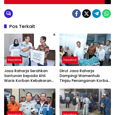
Pos Terkait
Headline
Headline
Jasa Raharja Serahkan
Dirut Jasa Raharja
Santunan kepada Ahli
Dampingi Wamenhub
Waris Korban Kebakaran
Tinjau Penanganan Korban
KM Mutiara Sentosa II
KM Mutiara Sentosa II di RS
PHC Surabaya
Headline
Headline