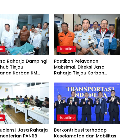
ne
Headline
asa Raharja Dampingi
Pastikan Pelayanan
ub Tinjau
Maksimal, Direksi Jasa
anan Korban KM
Raharja Tinjau Korban
 Sentosa II di RS PHC
Kebakaran KM Mutiara
ya
Sentosa II
ne
Headline
udiensi, Jasa Raharja
Berkontribusi terhadap
menterian PANRB
Keselamatan dan Mobilitas