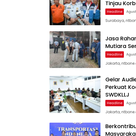
Tinjau Kor
Headline
Agust
Surabaya, ntbon
Jasa Rahar
Mutiara Se
Headline
Agust
Jakarta, ntbone
Gelar Audi
Perkuat Ko
SWDKLLJ
Headline
Agust
Jakarta, ntbone
Berkontrib
Masyarakat