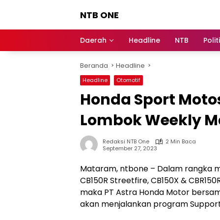
Langsung
NTB ONE
ke
konten
Terdepan
dan
Daerah
Headline
NTB
Polit
Dalam
Informasi
Beranda
Headline
Berita
Lombok
Headline
Otomotif
Honda Sport Mot
Lombok Weekly M
Redaksi NTB One
2 Min Baca
September 27, 2023
Mataram, ntbone – Dalam rangka m
CB150R Streetfire, CB150X & CBR150
maka PT Astra Honda Motor bersam
akan menjalankan program Support