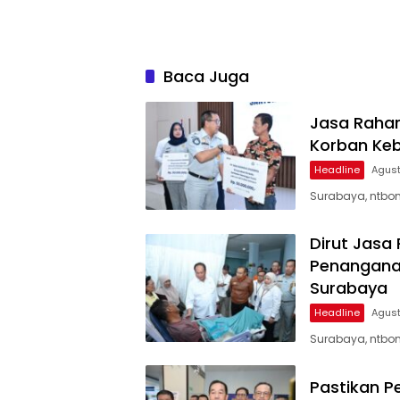
Baca Juga
Jasa Rahar
Korban Keb
Headline
Agust
Surabaya, ntbon
Dirut Jasa
Penanganan
Surabaya
Headline
Agust
Surabaya, ntbon
Pastikan P