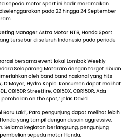
ta sepeda motor sport ini hadir meramaikan
diselenggarakan pada 22 hingga 24 September
aram.
keting Manager Astra Motor NTB, Honda Sport
yang tersebar di seluruh Indonesia pada periode
laborasi bersama event lokal Lombok Weekly
andara Selaparang Mataram dengan target ribuan
meriahkan oleh band band nasional yang hits
k, D’Mayer, Hydro Koplo. Konsumen dapat melihat
50L, CB150R Streetfire, CB150X, CBR150R. Ada
embelian on the spot,” jelas David.
i Baru Laki”, Para pengunjung dapat melihat lebih
 Honda yang tampil dengan desain aggressive,
h. Selama kegiatan berlangsung, pengunjung
 pembelian sepeda motor Honda.