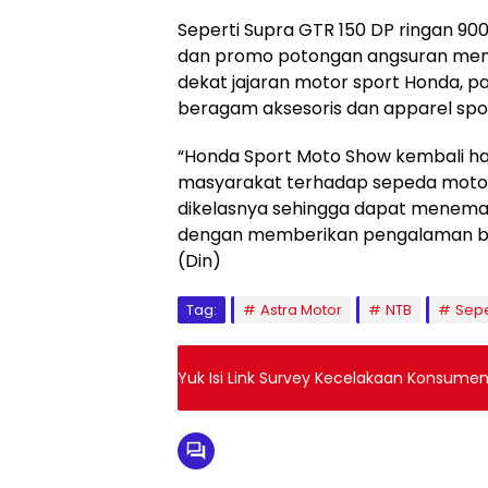
Seperti Supra GTR 150 DP ringan 900
dan promo potongan angsuran menar
dekat jajaran motor sport Honda, 
beragam aksesoris dan apparel spo
“Honda Sport Moto Show kembali ha
masyarakat terhadap sepeda motor 
dikelasnya sehingga dapat meneman
dengan memberikan pengalaman be
(Din)
Tag:
Astra Motor
NTB
Sep
Yuk Isi Link Survey Kecelakaan Konsume