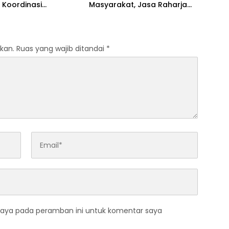
 Koordinasi
Masyarakat, Jasa Raharja
tkan Kepatuhan PKB
Raih Penghargaan di Ajang
DKLLJ
Transportasi Indonesia
Awards 2026
kan.
Ruas yang wajib ditandai
*
saya pada peramban ini untuk komentar saya