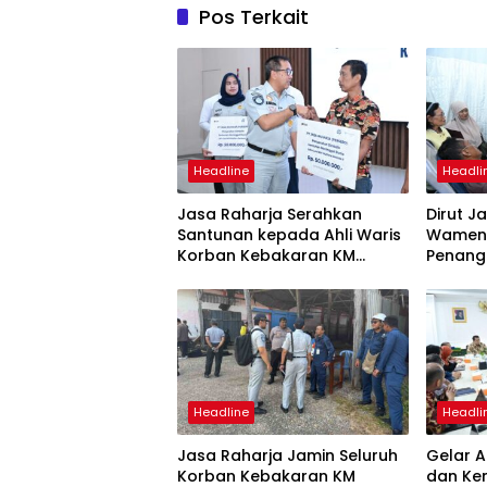
Pos Terkait
Headline
Headli
Jasa Raharja Serahkan
Dirut J
Santunan kepada Ahli Waris
Wamenh
Korban Kebakaran KM
Penang
Mutiara Sentosa II
Mutiara
Suraba
Headline
Headli
Jasa Raharja Jamin Seluruh
Gelar A
Korban Kebakaran KM
dan Ke