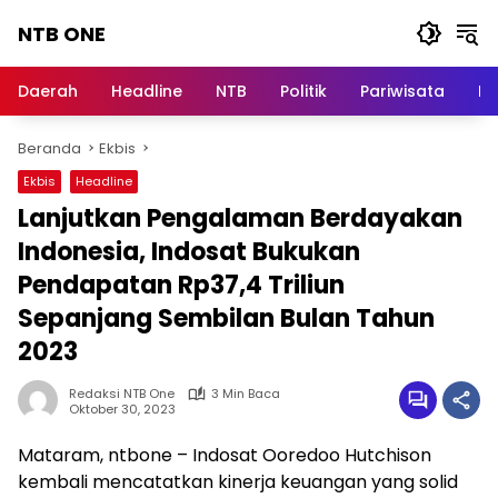
Langsung
NTB ONE
ke
konten
Terdepan
dan
Daerah
Headline
NTB
Politik
Pariwisata
Na
Dalam
Informasi
Beranda
Ekbis
Berita
Lombok
Ekbis
Headline
Lanjutkan Pengalaman Berdayakan
Indonesia, Indosat Bukukan
Pendapatan Rp37,4 Triliun
Sepanjang Sembilan Bulan Tahun
2023
Redaksi NTB One
3 Min Baca
Oktober 30, 2023
Mataram, ntbone – Indosat Ooredoo Hutchison
kembali mencatatkan kinerja keuangan yang solid