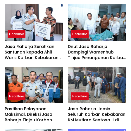
Headline
Headline
Jasa Raharja Serahkan
Dirut Jasa Raharja
Santunan kepada Ahli
Dampingi Wamenhub
Waris Korban Kebakaran
Tinjau Penanganan Korban
KM Mutiara Sentosa II
KM Mutiara Sentosa II di RS
PHC Surabaya
Headline
Headline
Pastikan Pelayanan
Jasa Raharja Jamin
Maksimal, Direksi Jasa
Seluruh Korban Kebakaran
Raharja Tinjau Korban
KM Mutiara Sentosa II di
Kebakaran KM Mutiara
Perairan Sumenep