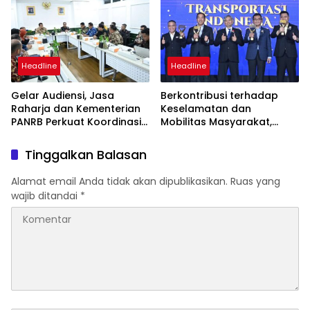
Sentosa II
Headline
Headline
Gelar Audiensi, Jasa
Berkontribusi terhadap
Raharja dan Kementerian
Keselamatan dan
PANRB Perkuat Koordinasi
Mobilitas Masyarakat,
Tingkatkan Kepatuhan PKB
Jasa Raharja Raih
dan SWDKLLJ
Penghargaan di Ajang
Tinggalkan Balasan
Transportasi Indonesia
Awards 2026
Alamat email Anda tidak akan dipublikasikan.
Ruas yang
wajib ditandai
*