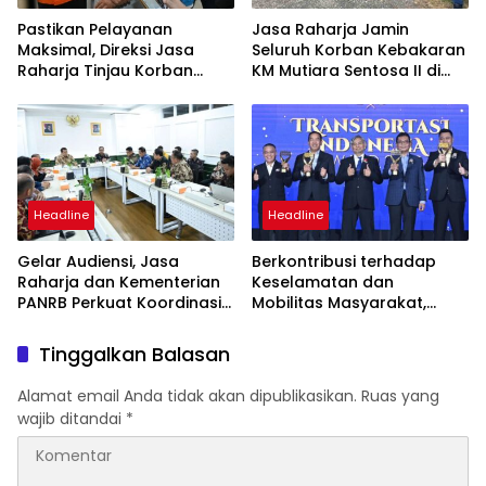
Pastikan Pelayanan
Jasa Raharja Jamin
Maksimal, Direksi Jasa
Seluruh Korban Kebakaran
Raharja Tinjau Korban
KM Mutiara Sentosa II di
Kebakaran KM Mutiara
Perairan Sumenep
Sentosa II
Headline
Headline
Gelar Audiensi, Jasa
Berkontribusi terhadap
Raharja dan Kementerian
Keselamatan dan
PANRB Perkuat Koordinasi
Mobilitas Masyarakat,
Tingkatkan Kepatuhan PKB
Jasa Raharja Raih
dan SWDKLLJ
Penghargaan di Ajang
Tinggalkan Balasan
Transportasi Indonesia
Awards 2026
Alamat email Anda tidak akan dipublikasikan.
Ruas yang
wajib ditandai
*