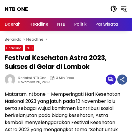
Langsung
NTB ONE
ke
konten
Terdepan
dan
Daerah
Headline
NTB
Politik
Pariwisata
Na
Dalam
Informasi
Beranda
Headline
Berita
Lombok
Headline
NTB
Festival Kesehatan Astra 2023,
Sukses di Gelar di Lombok
Redaksi NTB One
3 Min Baca
November 20, 2023
Mataram, ntbone – Memperingati Hari Kesehatan
Nasional 2023 yang jatuh pada 12 November lalu
serta sebagai wujud komitmen kontribusi sosial
berkelanjutan pada bidang kesehatan, Astra
kembali menyelenggarakan Festival Kesehatan
Astra 2023 yang mengangkat tema “Sehat untuk