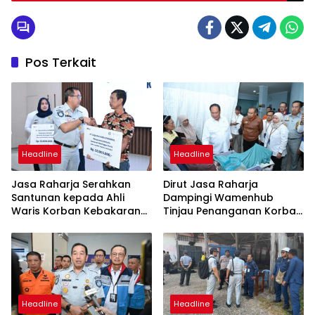
yang Tertabrak Kereta Api di Lumajang
Pos Terkait
Headline
Headline
Jasa Raharja Serahkan
Dirut Jasa Raharja
Santunan kepada Ahli
Dampingi Wamenhub
Waris Korban Kebakaran
Tinjau Penanganan Korban
KM Mutiara Sentosa II
KM Mutiara Sentosa II di RS
PHC Surabaya
Headline
Headline