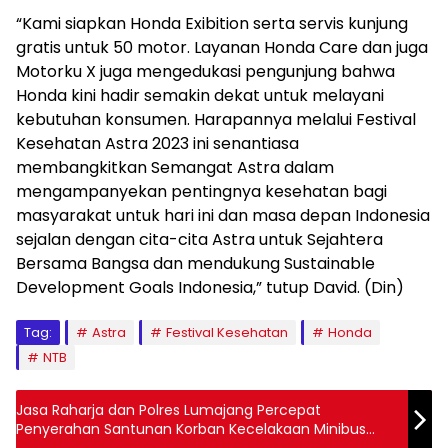
“Kami siapkan Honda Exibition serta servis kunjung
gratis untuk 50 motor. Layanan Honda Care dan juga
Motorku X juga mengedukasi pengunjung bahwa
Honda kini hadir semakin dekat untuk melayani
kebutuhan konsumen. Harapannya melalui Festival
Kesehatan Astra 2023 ini senantiasa
membangkitkan Semangat Astra dalam
mengampanyekan pentingnya kesehatan bagi
masyarakat untuk hari ini dan masa depan Indonesia
sejalan dengan cita-cita Astra untuk Sejahtera
Bersama Bangsa dan mendukung Sustainable
Development Goals Indonesia,” tutup David. (Din)
Tag:
Astra
Festival Kesehatan
Honda
NTB
Jasa Raharja dan Polres Lumajang Percepat
Penyerahan Santunan Korban Kecelakaan Minibus