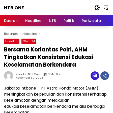
Langsung
NTB ONE
ke
konten
Terdepan
dan
Daerah
Headline
NTB
Politik
Pariwisata
Na
Dalam
Informasi
Beranda
Headline
Berita
Lombok
Headline
Otomotif
Bersama Korlantas Polri, AHM
Tingkatkan Konsistensi Edukasi
Keselamatan Berkendara
Redaksi NTB One
3 Min Baca
November 30, 2023
Jakarta, ntbone – PT Astra Honda Motor (AHM)
meningkatkan kepedulian dan konsistensi terhadap
keselamatan dengan melakukan
edukasi keselamatan berkendara melalui berbagai
kesempatan.