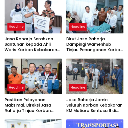
Headline
Headline
Jasa Raharja Serahkan
Dirut Jasa Raharja
Santunan kepada Ahli
Dampingi Wamenhub
Waris Korban Kebakaran
Tinjau Penanganan Korban
KM Mutiara Sentosa II
KM Mutiara Sentosa II di RS
PHC Surabaya
Headline
Headline
Pastikan Pelayanan
Jasa Raharja Jamin
Maksimal, Direksi Jasa
Seluruh Korban Kebakaran
Raharja Tinjau Korban
KM Mutiara Sentosa II di
Kebakaran KM Mutiara
Perairan Sumenep
Sentosa II