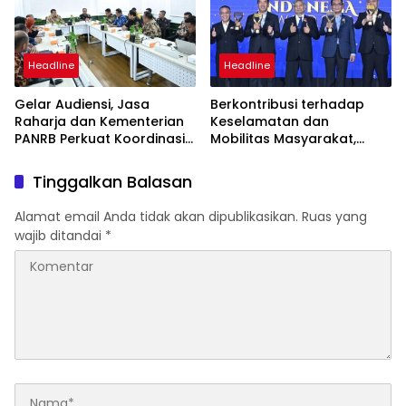
Headline
Headline
Gelar Audiensi, Jasa
Berkontribusi terhadap
Raharja dan Kementerian
Keselamatan dan
PANRB Perkuat Koordinasi
Mobilitas Masyarakat,
Tingkatkan Kepatuhan PKB
Jasa Raharja Raih
dan SWDKLLJ
Penghargaan di Ajang
Tinggalkan Balasan
Transportasi Indonesia
Awards 2026
Alamat email Anda tidak akan dipublikasikan.
Ruas yang
wajib ditandai
*