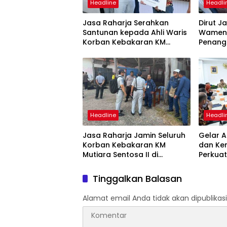
Headline
Headli
Jasa Raharja Serahkan
Dirut J
Santunan kepada Ahli Waris
Wamenh
Korban Kebakaran KM
Penang
Mutiara Sentosa II
Mutiara
Suraba
Headline
Headli
Jasa Raharja Jamin Seluruh
Gelar A
Korban Kebakaran KM
dan Ke
Mutiara Sentosa II di
Perkuat
Perairan Sumenep
Tingka
dan SW
Tinggalkan Balasan
Alamat email Anda tidak akan dipublikasi