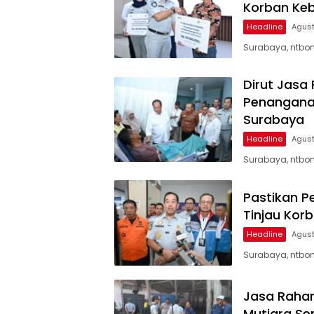
Korban Keb
Headline
Agust
Surabaya, ntbon
Dirut Jasa
Penanganan
Surabaya
Headline
Agust
Surabaya, ntbon
Pastikan P
Tinjau Kor
Headline
Agust
Surabaya, ntbon
Jasa Rahar
Mutiara Se