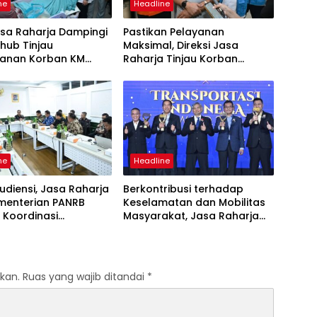
ne
Headline
asa Raharja Dampingi
Pastikan Pelayanan
ub Tinjau
Maksimal, Direksi Jasa
anan Korban KM
Raharja Tinjau Korban
 Sentosa II di RS PHC
Kebakaran KM Mutiara
ya
Sentosa II
ne
Headline
udiensi, Jasa Raharja
Berkontribusi terhadap
menterian PANRB
Keselamatan dan Mobilitas
 Koordinasi
Masyarakat, Jasa Raharja
tkan Kepatuhan PKB
Raih Penghargaan di Ajang
DKLLJ
Transportasi Indonesia
Awards 2026
kan.
Ruas yang wajib ditandai
*