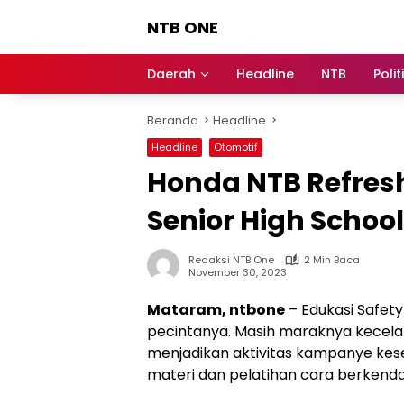
Langsung
NTB ONE
ke
konten
Terdepan
dan
Daerah
Headline
NTB
Polit
Dalam
Informasi
Beranda
Headline
Berita
Lombok
Headline
Otomotif
Honda NTB Refresh
Senior High School
Redaksi NTB One
2 Min Baca
November 30, 2023
Mataram, ntbone
– Edukasi Safety
pecintanya. Masih maraknya kecela
menjadikan aktivitas kampanye kes
materi dan pelatihan cara berkend