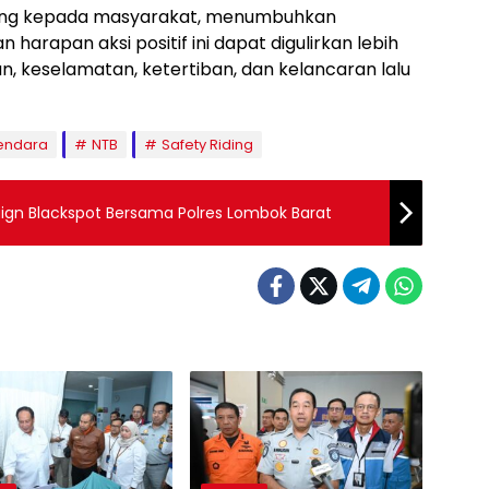
ing kepada masyarakat, menumbuhkan
arapan aksi positif ini dapat digulirkan lebih
, keselamatan, ketertiban, dan kelancaran lalu
endara
NTB
Safety Riding
n Blackspot Bersama Polres Lombok Barat