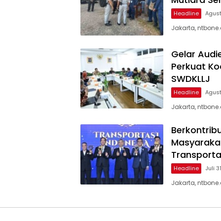
Headline
Agust
Jakarta, ntbone
Gelar Audi
Perkuat Ko
SWDKLLJ
Headline
Agust
Jakarta, ntbone
Berkontrib
Masyarakat
Transporta
Headline
Juli 3
Jakarta, ntbone