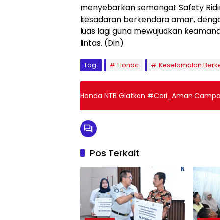
menyebarkan semangat Safety Rid
kesadaran berkendara aman, dengan h
luas lagi guna mewujudkan keamanan
lintas. (Din)
Tag:
Honda
Keselamatan Berk
Honda NTB Giatkan #Cari_Aman Campaig
Pos Terkait