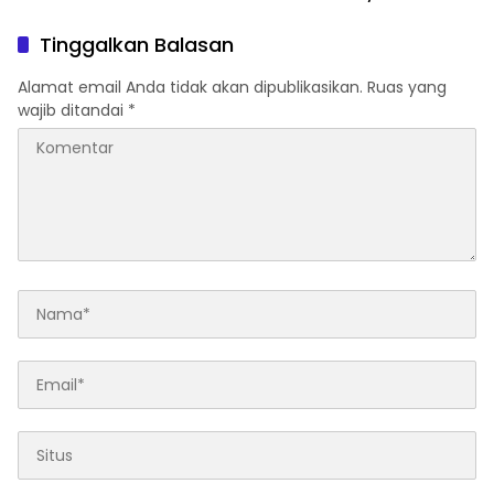
Tingkatkan Kepatuhan PKB
Jasa Raharja Raih
dan SWDKLLJ
Penghargaan di Ajang
Tinggalkan Balasan
Transportasi Indonesia
Awards 2026
Alamat email Anda tidak akan dipublikasikan.
Ruas yang
wajib ditandai
*