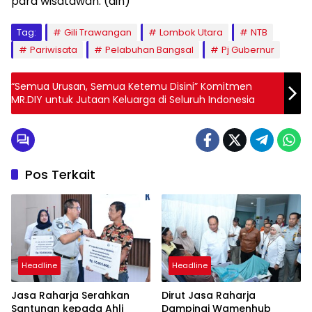
para wisatawan. (din)
Tag:
Gili Trawangan
Lombok Utara
NTB
Pariwisata
Pelabuhan Bangsal
Pj Gubernur
“Semua Urusan, Semua Ketemu Disini” Komitmen
MR.DIY untuk Jutaan Keluarga di Seluruh Indonesia
Pos Terkait
Headline
Headline
Jasa Raharja Serahkan
Dirut Jasa Raharja
Santunan kepada Ahli
Dampingi Wamenhub