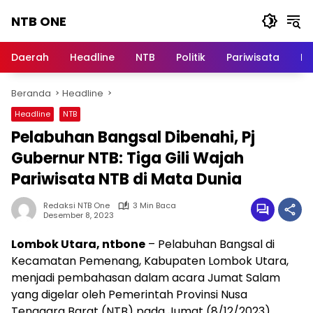
Langsung
NTB ONE
ke
konten
Terdepan
dan
Daerah
Headline
NTB
Politik
Pariwisata
Na
Dalam
Informasi
Beranda
Headline
Berita
Lombok
Headline
NTB
Pelabuhan Bangsal Dibenahi, Pj
Gubernur NTB: Tiga Gili Wajah
Pariwisata NTB di Mata Dunia
Redaksi NTB One
3 Min Baca
Desember 8, 2023
Lombok Utara, ntbone
– Pelabuhan Bangsal di
Kecamatan Pemenang, Kabupaten Lombok Utara,
menjadi pembahasan dalam acara Jumat Salam
yang digelar oleh Pemerintah Provinsi Nusa
Tenggara Barat (NTB) pada Jumat (8/12/2023).