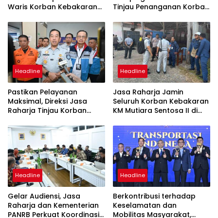
Waris Korban Kebakaran
Tinjau Penanganan Korban
KM Mutiara Sentosa II
KM Mutiara Sentosa II di RS
PHC Surabaya
Headline
Headline
Pastikan Pelayanan
Jasa Raharja Jamin
Maksimal, Direksi Jasa
Seluruh Korban Kebakaran
Raharja Tinjau Korban
KM Mutiara Sentosa II di
Kebakaran KM Mutiara
Perairan Sumenep
Sentosa II
Headline
Headline
Gelar Audiensi, Jasa
Berkontribusi terhadap
Raharja dan Kementerian
Keselamatan dan
PANRB Perkuat Koordinasi
Mobilitas Masyarakat,