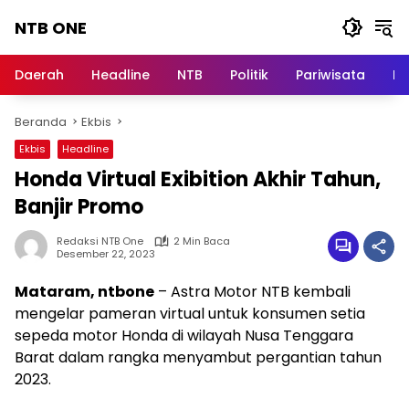
Langsung
NTB ONE
ke
konten
Terdepan
dan
Daerah
Headline
NTB
Politik
Pariwisata
Na
Dalam
Informasi
Beranda
Ekbis
Berita
Lombok
Ekbis
Headline
Honda Virtual Exibition Akhir Tahun,
Banjir Promo
Redaksi NTB One
2 Min Baca
Desember 22, 2023
Mataram, ntbone
– Astra Motor NTB kembali
mengelar pameran virtual untuk konsumen setia
sepeda motor Honda di wilayah Nusa Tenggara
Barat dalam rangka menyambut pergantian tahun
2023.