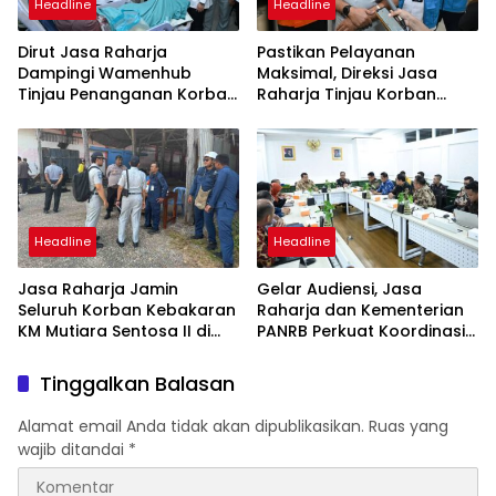
Headline
Headline
Dirut Jasa Raharja
Pastikan Pelayanan
Dampingi Wamenhub
Maksimal, Direksi Jasa
Tinjau Penanganan Korban
Raharja Tinjau Korban
KM Mutiara Sentosa II di RS
Kebakaran KM Mutiara
PHC Surabaya
Sentosa II
Headline
Headline
Jasa Raharja Jamin
Gelar Audiensi, Jasa
Seluruh Korban Kebakaran
Raharja dan Kementerian
KM Mutiara Sentosa II di
PANRB Perkuat Koordinasi
Perairan Sumenep
Tingkatkan Kepatuhan PKB
dan SWDKLLJ
Tinggalkan Balasan
Alamat email Anda tidak akan dipublikasikan.
Ruas yang
wajib ditandai
*