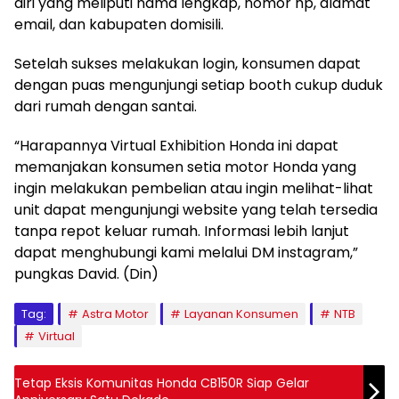
diri yang meliputi nama lengkap, nomor hp, alamat
email, dan kabupaten domisili.
Setelah sukses melakukan login, konsumen dapat
dengan puas mengunjungi setiap booth cukup duduk
dari rumah dengan santai.
“Harapannya Virtual Exhibition Honda ini dapat
memanjakan konsumen setia motor Honda yang
ingin melakukan pembelian atau ingin melihat-lihat
unit dapat mengunjungi website yang telah tersedia
tanpa repot keluar rumah. Informasi lebih lanjut
dapat menghubungi kami melalui DM instagram,”
pungkas David. (Din)
Tag:
Astra Motor
Layanan Konsumen
NTB
Virtual
Tetap Eksis Komunitas Honda CB150R Siap Gelar