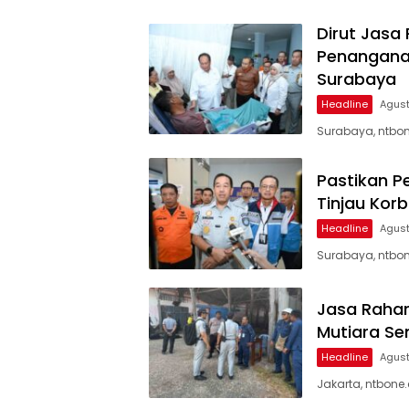
Dirut Jasa
Penanganan
Surabaya
Headline
Agust
Surabaya, ntbon
Pastikan P
Tinjau Kor
Headline
Agust
Surabaya, ntbon
Jasa Rahar
Mutiara Se
Headline
Agust
Jakarta, ntbone