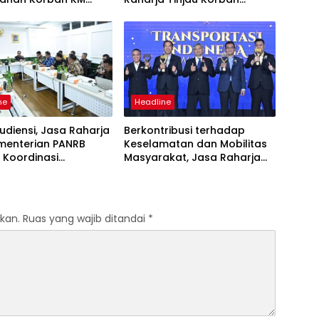
 Sentosa II di RS PHC
Kebakaran KM Mutiara
ya
Sentosa II
ne
Headline
udiensi, Jasa Raharja
Berkontribusi terhadap
menterian PANRB
Keselamatan dan Mobilitas
 Koordinasi
Masyarakat, Jasa Raharja
tkan Kepatuhan PKB
Raih Penghargaan di Ajang
DKLLJ
Transportasi Indonesia
Awards 2026
kan.
Ruas yang wajib ditandai
*