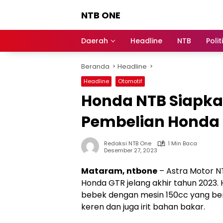
Langsung
NTB ONE
ke
konten
Terdepan
dan
Daerah
Headline
NTB
Polit
Dalam
Informasi
Beranda
Headline
Berita
Lombok
Headline
Otomotif
Honda NTB Siapkan
Pembelian Honda 
Redaksi NTB One
1 Min Baca
Desember 27, 2023
Mataram, ntbone
– Astra Motor N
Honda GTR jelang akhir tahun 2023
bebek dengan mesin 150cc yang berp
keren dan juga irit bahan bakar.