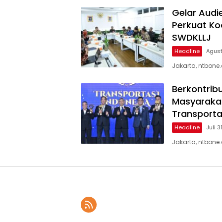
Gelar Audi
Perkuat Ko
SWDKLLJ
Headline
Agust
Jakarta, ntbone
Berkontrib
Masyarakat
Transporta
Headline
Juli 3
Jakarta, ntbone