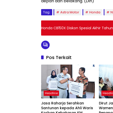
depan dan belakang. (Din)
Tag:
Astra Motor
Honda
N
Honda CB150X Diskon Spesial Akhir Tahun
Pos Terkait
Headline
Headli
Jasa Raharja Serahkan
Dirut J
Santunan kepada Ahli Waris
Wamenh
Korban Kebakaran KM
Penang