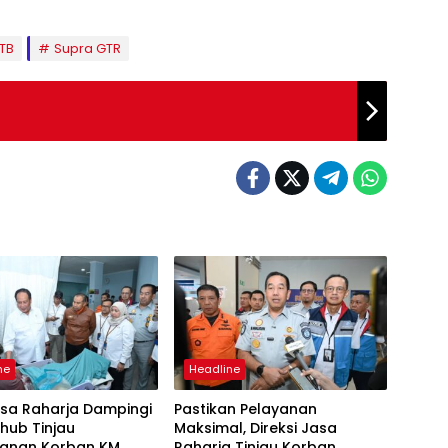
TB
Supra GTR
ne
Headline
asa Raharja Dampingi
Pastikan Pelayanan
ub Tinjau
Maksimal, Direksi Jasa
anan Korban KM
Raharja Tinjau Korban