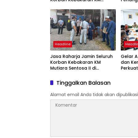
Mutiara Sentosa II
Mutiara
Suraba
Headline
Headli
Jasa Raharja Jamin Seluruh
Gelar A
Korban Kebakaran KM
dan Ke
Mutiara Sentosa II di
Perkuat
Perairan Sumenep
Tingka
dan SW
Tinggalkan Balasan
Alamat email Anda tidak akan dipublikasi