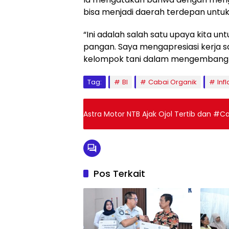
bisa menjadi daerah terdepan untu
“Ini adalah salah satu upaya kita untu
pangan. Saya mengapresiasi kerja s
kelompok tani dalam mengembangkan 
Tag:
BI
Cabai Organik
Infl
Astra Motor NTB Ajak Ojol Tertib dan #
Pos Terkait