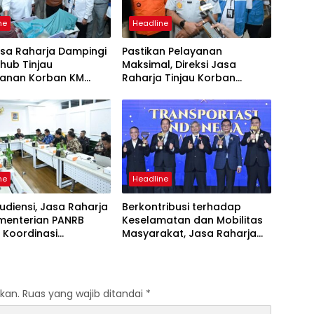
ne
Headline
asa Raharja Dampingi
Pastikan Pelayanan
ub Tinjau
Maksimal, Direksi Jasa
anan Korban KM
Raharja Tinjau Korban
 Sentosa II di RS PHC
Kebakaran KM Mutiara
ya
Sentosa II
ne
Headline
udiensi, Jasa Raharja
Berkontribusi terhadap
menterian PANRB
Keselamatan dan Mobilitas
 Koordinasi
Masyarakat, Jasa Raharja
tkan Kepatuhan PKB
Raih Penghargaan di Ajang
DKLLJ
Transportasi Indonesia
Awards 2026
kan.
Ruas yang wajib ditandai
*