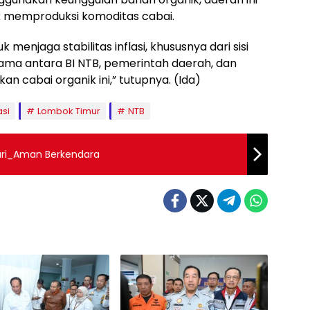
k memproduksi komoditas cabai.
k menjaga stabilitas inflasi, khususnya dari sisi
ama antara BI NTB, pemerintah daerah, dan
cabai organik ini,” tutupnya. (Ida)
asi
Lombok Timur
NTB
Cari_Aman Berkendara