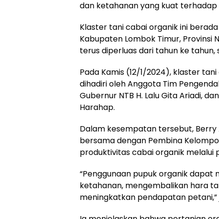
dan ketahanan yang kuat terhadap
Klaster tani cabai organik ini bera
Kabupaten Lombok Timur, Provinsi NT
terus diperluas dari tahun ke tahun
Pada Kamis (12/1/2024), klaster tan
dihadiri oleh Anggota Tim Pengendali
Gubernur NTB H. Lalu Gita Ariadi, da
Harahap.
Dalam kesempatan tersebut, Berry
bersama dengan Pembina Kelompok 
produktivitas cabai organik melalui
“Penggunaan pupuk organik dapat mem
ketahanan, mengembalikan hara tana
meningkatkan pendapatan petani,” j
Ia menjelaskan bahwa pertanian o