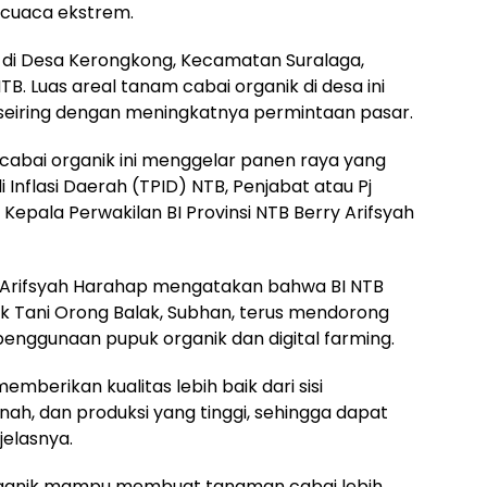
 cuaca ekstrem.
da di Desa Kerongkong, Kecamatan Suralaga,
B. Luas areal tanam cabai organik di desa ini
, seiring dengan meningkatnya permintaan pasar.
i cabai organik ini menggelar panen raya yang
 Inflasi Daerah (TPID) NTB, Penjabat atau Pj
n Kepala Perwakilan BI Provinsi NTB Berry Arifsyah
 Arifsyah Harahap mengatakan bahwa BI NTB
Tani Orong Balak, Subhan, terus mendorong
 penggunaan pupuk organik dan digital farming.
berikan kualitas lebih baik dari sisi
h, dan produksi yang tinggi, sehingga dapat
elasnya.
rganik mampu membuat tanaman cabai lebih