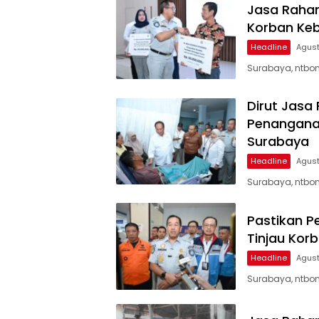
Jasa Rahar
Korban Keb
Headline
Agust
Surabaya, ntbon
Dirut Jasa
Penanganan
Surabaya
Headline
Agust
Surabaya, ntbon
Pastikan P
Tinjau Kor
Headline
Agust
Surabaya, ntbon