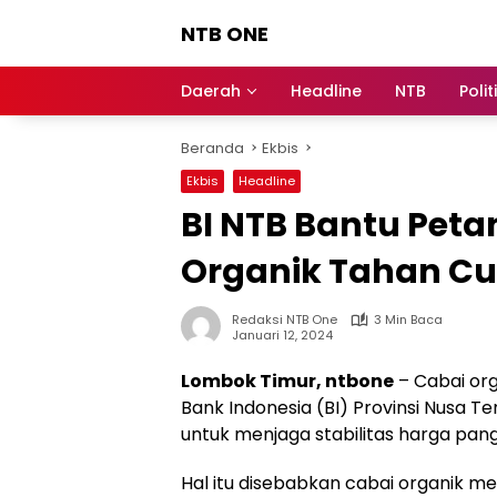
Langsung
NTB ONE
ke
konten
Terdepan
dan
Daerah
Headline
NTB
Polit
Dalam
Informasi
Beranda
Ekbis
Berita
Lombok
Ekbis
Headline
BI NTB Bantu Pet
Organik Tahan Cu
Redaksi NTB One
3 Min Baca
Januari 12, 2024
Lombok Timur, ntbone
– Cabai org
Bank Indonesia (BI) Provinsi Nusa T
untuk menjaga stabilitas harga pang
Hal itu disebabkan cabai organik memi