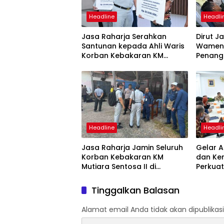
Headline
Headli
Jasa Raharja Serahkan
Dirut J
Santunan kepada Ahli Waris
Wamenh
Korban Kebakaran KM
Penang
Mutiara Sentosa II
Mutiara
Suraba
Headline
Headli
Jasa Raharja Jamin Seluruh
Gelar A
Korban Kebakaran KM
dan Ke
Mutiara Sentosa II di
Perkuat
Perairan Sumenep
Tingka
dan SW
Tinggalkan Balasan
Alamat email Anda tidak akan dipublikasi