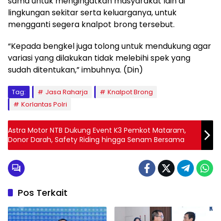
sama untuk mengingatkan masyarakat lain di
lingkungan sekitar serta keluarganya, untuk
mengganti segera knalpot brong tersebut.
“Kepada bengkel juga tolong untuk mendukung agar
variasi yang dilakukan tidak melebihi spek yang
sudah ditentukan,” imbuhnya. (Din)
Tag:
Jasa Raharja
Knalpot Brong
Korlantas Polri
Astra Motor NTB Dukung Event K3 Pemkot Mataram,
Donor Darah, Safety Riding hingga Senam Bersama
Pos Terkait