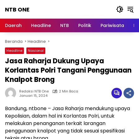
Langsung
NTB ONE
ke
konten
Terdepan
dan
Daerah
Headline
NTB
Politik
Pariwisata
Na
Dalam
Informasi
Beranda
Headline
Berita
Lombok
Headline
Nasional
Jasa Raharja Dukung Upaya
Korlantas Polri Tangani Penggunaan
Knalpot Brong
Redaksi NTB One
2 Min Baca
Januari 15, 2024
Bandung, ntbone – Jasa Raharja mendukung upaya
Kepolisian, dalam hal ini Korlantas Polri, untuk
melakukan penanganan terkait larangan
penggunaan knalpot yang tidak sesuai spesifikasi
teknis atau brong.