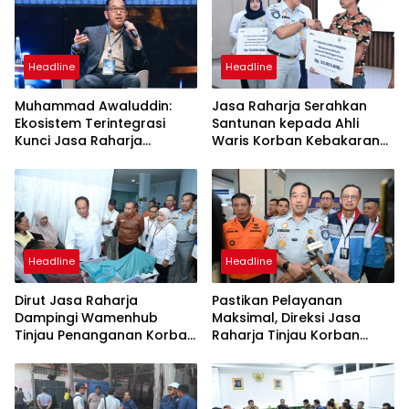
Headline
Headline
Muhammad Awaluddin:
Jasa Raharja Serahkan
Ekosistem Terintegrasi
Santunan kepada Ahli
Kunci Jasa Raharja
Waris Korban Kebakaran
Hadirkan Pelayanan
KM Mutiara Sentosa II
Maksimal Kepada
Masyarakat
Headline
Headline
Dirut Jasa Raharja
Pastikan Pelayanan
Dampingi Wamenhub
Maksimal, Direksi Jasa
Tinjau Penanganan Korban
Raharja Tinjau Korban
KM Mutiara Sentosa II di RS
Kebakaran KM Mutiara
PHC Surabaya
Sentosa II