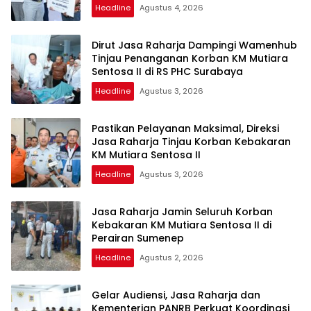
Headline
Agustus 4, 2026
Dirut Jasa Raharja Dampingi Wamenhub
Tinjau Penanganan Korban KM Mutiara
Sentosa II di RS PHC Surabaya
Headline
Agustus 3, 2026
Pastikan Pelayanan Maksimal, Direksi
Jasa Raharja Tinjau Korban Kebakaran
KM Mutiara Sentosa II
Headline
Agustus 3, 2026
Jasa Raharja Jamin Seluruh Korban
Kebakaran KM Mutiara Sentosa II di
Perairan Sumenep
Headline
Agustus 2, 2026
Gelar Audiensi, Jasa Raharja dan
Kementerian PANRB Perkuat Koordinasi