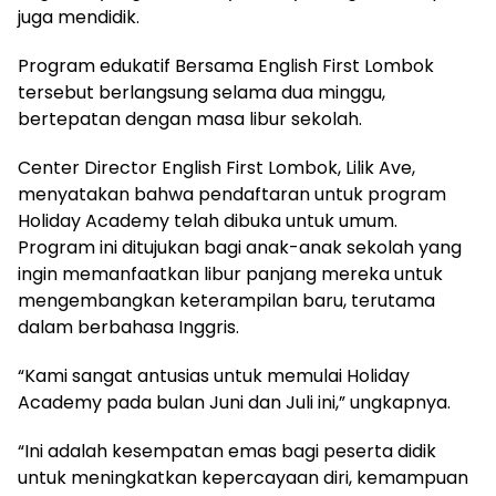
juga mendidik.
Program edukatif Bersama English First Lombok
tersebut berlangsung selama dua minggu,
bertepatan dengan masa libur sekolah.
Center Director English First Lombok, Lilik Ave,
menyatakan bahwa pendaftaran untuk program
Holiday Academy telah dibuka untuk umum.
Program ini ditujukan bagi anak-anak sekolah yang
ingin memanfaatkan libur panjang mereka untuk
mengembangkan keterampilan baru, terutama
dalam berbahasa Inggris.
“Kami sangat antusias untuk memulai Holiday
Academy pada bulan Juni dan Juli ini,” ungkapnya.
“Ini adalah kesempatan emas bagi peserta didik
untuk meningkatkan kepercayaan diri, kemampuan