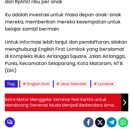
dari Rp650 ribu per anak.
Itu adalah investasi untuk masa depan anak-anak
mereka, memberikan mereka kesempatan untuk
belajar sambil bermain.
Untuk informasi lebih lanjut dan pendaftaran, silakan
menghubungi English First Lombok yang beralamat
di Kompleks Ruko Airlangga Square, Jalan Airlangga,
Punia, Kecamatan Selaparang, Kota Mataram, NTB.
(Din)
Tag:
English First
Libur Sekolah
Lombok
Astra Motor Menggelar Seminar Hari Kartini untuk
Mendorong Generasi Muda Menjadi Berkendara Aman
dan Berani Mewujudkan Mimpi