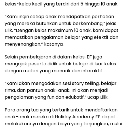
kelas-kelas kecil yang terdiri dari 5 hingga 10 anak.
“Kami ingin setiap anak mendapatkan perhatian
yang mereka butuhkan untuk berkembang,” jelas
Lilik. “Dengan kelas maksimum 10 anak, kami dapat
memastikan pengalaman belajar yang efektif dan
menyenangkan,” katanya.
Selain pembelajaran di dalam kelas, EF juga
mengajak peserta didik untuk belajar di luar kelas
dengan materi yang menarik dan interaktif.
“Kami akan mengadakan sesi story telling, belajar
rima, dan pantun anak-anak. Ini akan menjadi
pengalaman yang fun dan edukatif,” ucap Lilik.
Para orang tua yang tertarik untuk mendaftarkan
anak-anak mereka di Holiday Academy EF dapat
melakukannya dengan biaya yang terjangkau, mulai