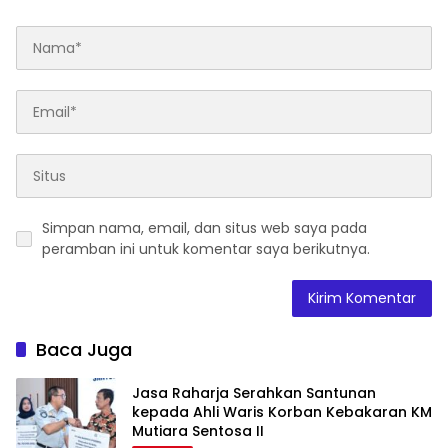
Simpan nama, email, dan situs web saya pada
peramban ini untuk komentar saya berikutnya.
Baca Juga
Jasa Raharja Serahkan Santunan
kepada Ahli Waris Korban Kebakaran KM
Mutiara Sentosa II