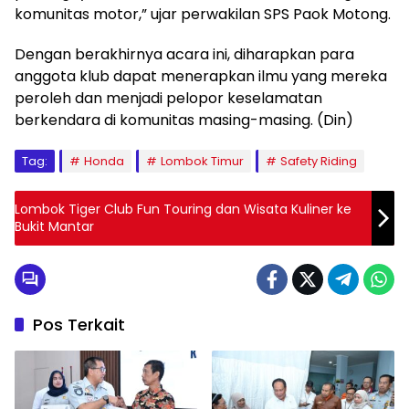
komunitas motor,” ujar perwakilan SPS Paok Motong.
Dengan berakhirnya acara ini, diharapkan para
anggota klub dapat menerapkan ilmu yang mereka
peroleh dan menjadi pelopor keselamatan
berkendara di komunitas masing-masing. (Din)
Tag:
Honda
Lombok Timur
Safety Riding
Lombok Tiger Club Fun Touring dan Wisata Kuliner ke
Bukit Mantar
Pos Terkait