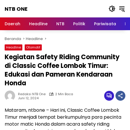
Langsung
NTB ONE
ke
konten
Terdepan
dan
Daerah
Headline
NTB
Politik
Pariwisata
Na
Dalam
Informasi
Beranda
Headline
Berita
Lombok
Headline
Otomotif
Kegiatan Safety Riding Community
di Classic Coffee Lombok Timur:
Edukasi dan Pameran Kendaraan
Honda
Redaksi NTB One
2 Min Baca
Juni 12, 2024
Mataram, ntbone – Hari ini, Classic Coffee Lombok
Timur menjadi tempat berkumpulnya para pecinta
motor matic Honda dalam acara safety riding