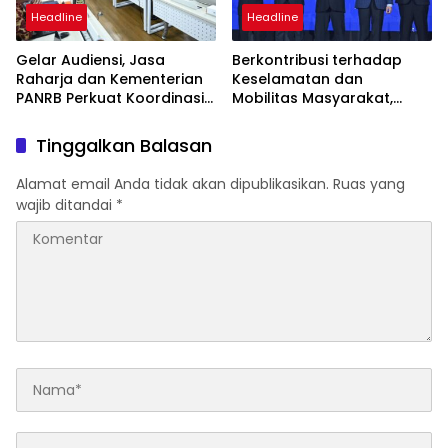
Headline
Headline
Gelar Audiensi, Jasa
Berkontribusi terhadap
Raharja dan Kementerian
Keselamatan dan
PANRB Perkuat Koordinasi
Mobilitas Masyarakat,
Tingkatkan Kepatuhan PKB
Jasa Raharja Raih
dan SWDKLLJ
Penghargaan di Ajang
Tinggalkan Balasan
Transportasi Indonesia
Awards 2026
Alamat email Anda tidak akan dipublikasikan.
Ruas yang
wajib ditandai
*