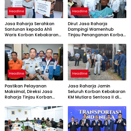
Headline
Headline
Jasa Raharja Serahkan
Dirut Jasa Raharja
Santunan kepada Ahli
Dampingi Wamenhub
Waris Korban Kebakaran
Tinjau Penanganan Korban
KM Mutiara Sentosa II
KM Mutiara Sentosa II di RS
PHC Surabaya
Headline
Headline
Pastikan Pelayanan
Jasa Raharja Jamin
Maksimal, Direksi Jasa
Seluruh Korban Kebakaran
Raharja Tinjau Korban
KM Mutiara Sentosa II di
Kebakaran KM Mutiara
Perairan Sumenep
Sentosa II