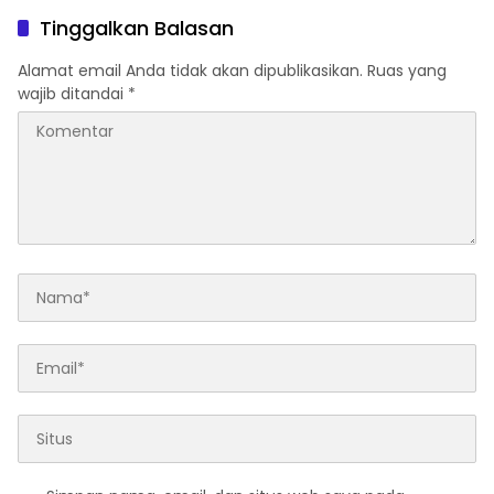
dan SWDKLLJ
Penghargaan di Ajang
Tinggalkan Balasan
Transportasi Indonesia
Awards 2026
Alamat email Anda tidak akan dipublikasikan.
Ruas yang
wajib ditandai
*