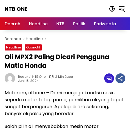
Langsung
NTB ONE
ke
konten
Terdepan
dan
Daerah
Headline
NTB
Politik
Pariwisata
Na
Dalam
Informasi
Beranda
Headline
Berita
Lombok
Headline
Otomotif
Oli MPX2 Paling Dicari Pengguna
Matic Honda
Redaksi NTB One
2 Min Baca
Juni 18, 2024
Mataram, ntbone – Demi menjaga kondisi mesin
sepeda motor tetap prima, pemilihan oli yang tepat
sangat berpengaruh. Apalagi di era sekarang,
banyak oli palsu yang beredar.
Salah pilih oli menyebabkan mesin motor