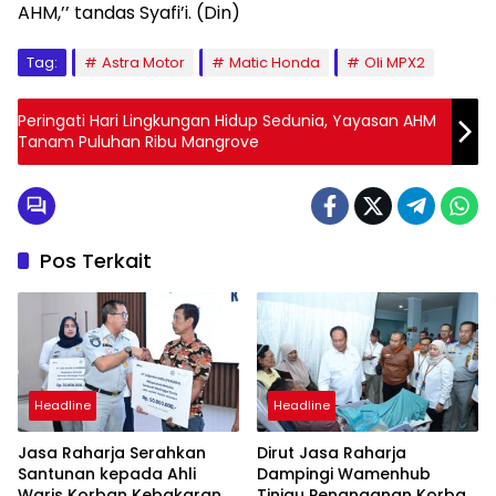
AHM,’’ tandas Syafi’i. (Din)
Tag:
Astra Motor
Matic Honda
Oli MPX2
Peringati Hari Lingkungan Hidup Sedunia, Yayasan AHM
Tanam Puluhan Ribu Mangrove
Pos Terkait
Headline
Headline
Jasa Raharja Serahkan
Dirut Jasa Raharja
Santunan kepada Ahli
Dampingi Wamenhub
Waris Korban Kebakaran
Tinjau Penanganan Korban