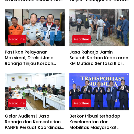
KM Mutiara Sentosa II
KM Mutiara Sentosa II di RS
PHC Surabaya
Headline
Headline
Pastikan Pelayanan
Jasa Raharja Jamin
Maksimal, Direksi Jasa
Seluruh Korban Kebakaran
Raharja Tinjau Korban
KM Mutiara Sentosa II di
Kebakaran KM Mutiara
Perairan Sumenep
Sentosa II
Headline
Headline
Gelar Audiensi, Jasa
Berkontribusi terhadap
Raharja dan Kementerian
Keselamatan dan
PANRB Perkuat Koordinasi
Mobilitas Masyarakat,
Tingkatkan Kepatuhan PKB
Jasa Raharja Raih