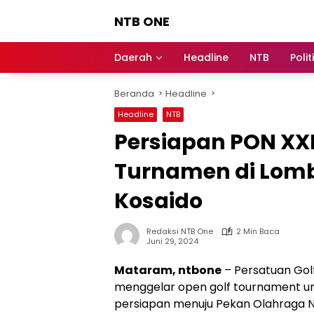
Langsung
NTB ONE
ke
konten
Terdepan
dan
Daerah
Headline
NTB
Polit
Dalam
Informasi
Beranda
Headline
Berita
Lombok
Headline
NTB
Persiapan PON XXII
Turnamen di Lomb
Kosaido
Redaksi NTB One
2 Min Baca
Juni 29, 2024
Mataram, ntbone
– Persatuan Gol
menggelar open golf tournament un
persiapan menuju Pekan Olahraga Na