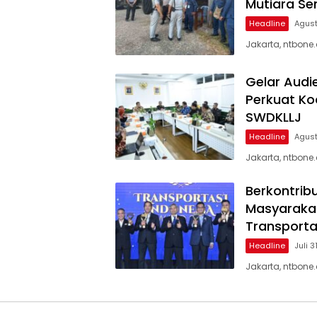
Mutiara Se
Headline
Agust
Jakarta, ntbone
Gelar Audi
Perkuat Ko
SWDKLLJ
Headline
Agust
Jakarta, ntbone
Berkontrib
Masyarakat
Transporta
Headline
Juli 3
Jakarta, ntbone