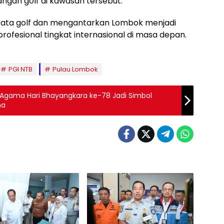
gan golf di kawasan tersebut.
isata golf dan mengantarkan Lombok menjadi
ofesional tingkat internasional di masa depan.
PGI NTB
Pulau Lombok
 Agama Hari Bhayangkara ke-78 Jadi Simbol
ma