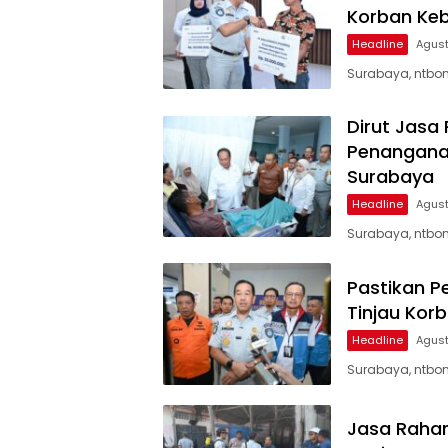
Korban Keb
Headline
Agust
Surabaya, ntbon
Dirut Jasa
Penanganan
Surabaya
Headline
Agust
Surabaya, ntbon
Pastikan P
Tinjau Kor
Headline
Agust
Surabaya, ntbon
Jasa Rahar