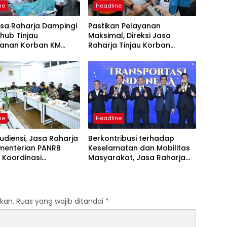
ne
Headline
asa Raharja Dampingi
Pastikan Pelayanan
ub Tinjau
Maksimal, Direksi Jasa
anan Korban KM
Raharja Tinjau Korban
 Sentosa II di RS PHC
Kebakaran KM Mutiara
ya
Sentosa II
ne
Headline
udiensi, Jasa Raharja
Berkontribusi terhadap
menterian PANRB
Keselamatan dan Mobilitas
 Koordinasi
Masyarakat, Jasa Raharja
tkan Kepatuhan PKB
Raih Penghargaan di Ajang
DKLLJ
Transportasi Indonesia
Awards 2026
kan.
Ruas yang wajib ditandai
*