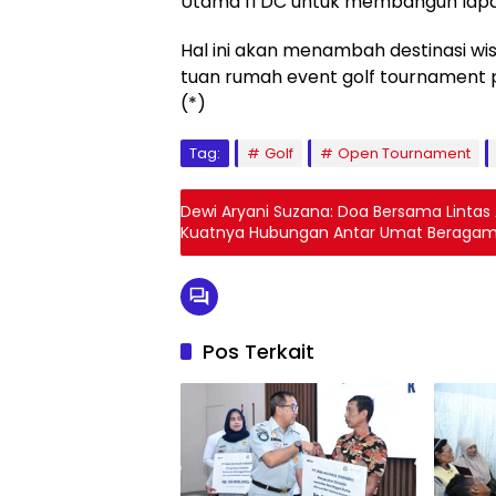
Utama ITDC untuk membangun lapan
Hal ini akan menambah destinasi w
tuan rumah event golf tournament pr
(*)
Tag:
Golf
Open Tournament
Dewi Aryani Suzana: Doa Bersama Lintas
Kuatnya Hubungan Antar Umat Beraga
Pos Terkait