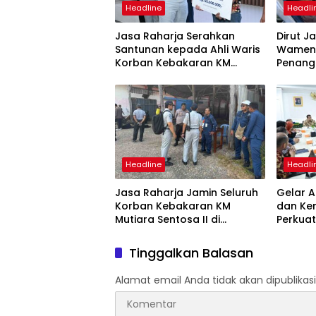
Headline
Headli
Jasa Raharja Serahkan
Dirut J
Santunan kepada Ahli Waris
Wamenh
Korban Kebakaran KM
Penang
Mutiara Sentosa II
Mutiara
Suraba
Headline
Headli
Jasa Raharja Jamin Seluruh
Gelar A
Korban Kebakaran KM
dan Ke
Mutiara Sentosa II di
Perkuat
Perairan Sumenep
Tingka
dan SW
Tinggalkan Balasan
Alamat email Anda tidak akan dipublikasi