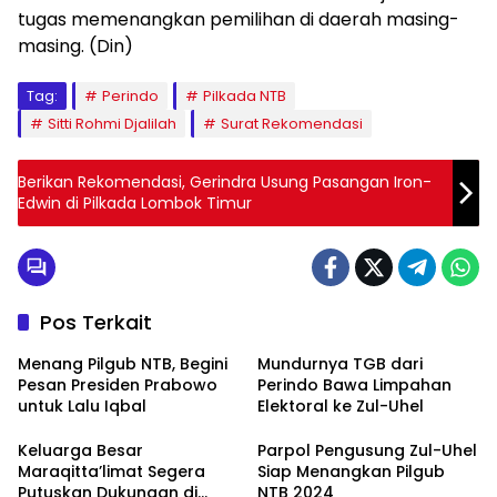
tugas memenangkan pemilihan di daerah masing-
masing. (Din)
Tag:
Perindo
Pilkada NTB
Sitti Rohmi Djalilah
Surat Rekomendasi
Berikan Rekomendasi, Gerindra Usung Pasangan Iron-
Edwin di Pilkada Lombok Timur
Pos Terkait
Menang Pilgub NTB, Begini
Mundurnya TGB dari
Pesan Presiden Prabowo
Perindo Bawa Limpahan
untuk Lalu Iqbal
Elektoral ke Zul-Uhel
Keluarga Besar
Parpol Pengusung Zul-Uhel
Maraqitta’limat Segera
Siap Menangkan Pilgub
Putuskan Dukungan di
NTB 2024