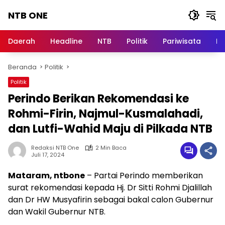
Langsung
NTB ONE
ke
konten
Terdepan
dan
Daerah
Headline
NTB
Politik
Pariwisata
Na
Dalam
Informasi
Beranda
Politik
Berita
Lombok
Politik
Perindo Berikan Rekomendasi ke
Rohmi-Firin, Najmul-Kusmalahadi,
dan Lutfi-Wahid Maju di Pilkada NTB
Redaksi NTB One
2 Min Baca
Juli 17, 2024
Mataram, ntbone
– Partai Perindo memberikan
surat rekomendasi kepada Hj. Dr Sitti Rohmi Djalillah
dan Dr HW Musyafirin sebagai bakal calon Gubernur
dan Wakil Gubernur NTB.