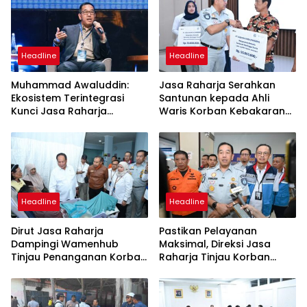
Headline
Headline
Muhammad Awaluddin:
Jasa Raharja Serahkan
Ekosistem Terintegrasi
Santunan kepada Ahli
Kunci Jasa Raharja
Waris Korban Kebakaran
Hadirkan Pelayanan
KM Mutiara Sentosa II
Maksimal Kepada
Masyarakat
Headline
Headline
Dirut Jasa Raharja
Pastikan Pelayanan
Dampingi Wamenhub
Maksimal, Direksi Jasa
Tinjau Penanganan Korban
Raharja Tinjau Korban
KM Mutiara Sentosa II di RS
Kebakaran KM Mutiara
PHC Surabaya
Sentosa II