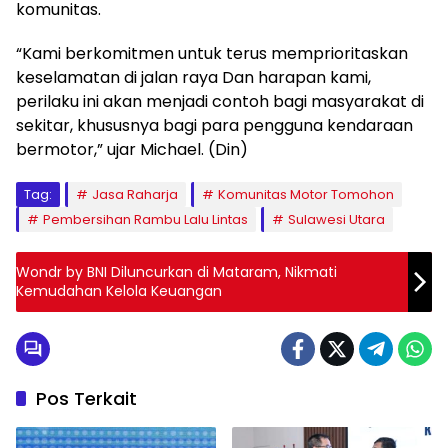
komunitas.
“Kami berkomitmen untuk terus memprioritaskan
keselamatan di jalan raya Dan harapan kami,
perilaku ini akan menjadi contoh bagi masyarakat di
sekitar, khususnya bagi para pengguna kendaraan
bermotor,” ujar Michael. (Din)
Tag:
Jasa Raharja
Komunitas Motor Tomohon
Pembersihan Rambu Lalu Lintas
Sulawesi Utara
Wondr by BNI Diluncurkan di Mataram, Nikmati
Kemudahan Kelola Keuangan
Pos Terkait