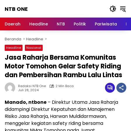
Langsung
NTB ONE
ke
konten
Terdepan
dan
Daerah
Headline
NTB
Politik
Pariwisata
Na
Dalam
Informasi
Beranda
Headline
Berita
Lombok
Headline
Nasional
Jasa Raharja Bersama Komunitas
Motor Tomohon Gelar Safety Riding
dan Pembersihan Rambu Lalu Lintas
Redaksi NTB One
2 Min Baca
Juli 28, 2024
Manado, ntbone
– Direktur Utama Jasa Raharja
didampingi Direktur Kepatuhan dan Manajemen
Risiko Jasa Raharja, Harwan Muldidarmawan,
menggelar kegiatan safety riding bersama
komunitas NMax Tomohon pada Jumat