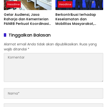
Headline
Headline
Gelar Audiensi, Jasa
Berkontribusi terhadap
Raharja dan Kementerian
Keselamatan dan
PANRB Perkuat Koordinasi
Mobilitas Masyarakat,
Tingkatkan Kepatuhan PKB
Jasa Raharja Raih
dan SWDKLLJ
Penghargaan di Ajang
Tinggalkan Balasan
Transportasi Indonesia
Awards 2026
Alamat email Anda tidak akan dipublikasikan.
Ruas yang
wajib ditandai
*