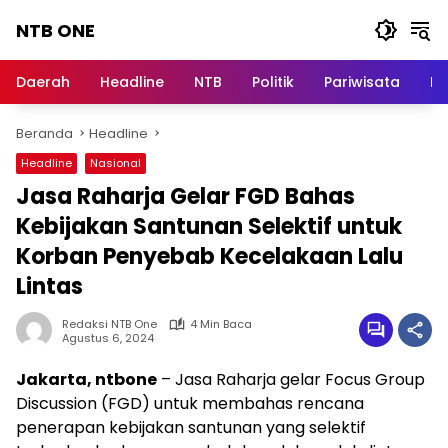
Langsung
NTB ONE
ke
konten
Terdepan
dan
Daerah
Headline
NTB
Politik
Pariwisata
Na
Dalam
Informasi
Beranda
Headline
Berita
Lombok
Headline
Nasional
Jasa Raharja Gelar FGD Bahas
Kebijakan Santunan Selektif untuk
Korban Penyebab Kecelakaan Lalu
Lintas
Redaksi NTB One
4 Min Baca
Agustus 6, 2024
Jakarta, ntbone
– Jasa Raharja gelar Focus Group
Discussion (FGD) untuk membahas rencana
penerapan kebijakan santunan yang selektif