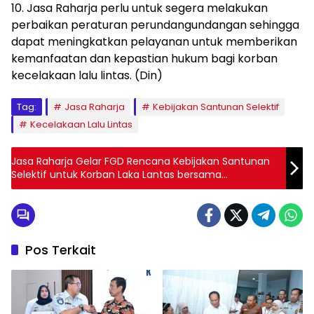
10. Jasa Raharja perlu untuk segera melakukan
perbaikan peraturan perundangundangan sehingga
dapat meningkatkan pelayanan untuk memberikan
kemanfaatan dan kepastian hukum bagi korban
kecelakaan lalu lintas. (Din)
Tag:
Jasa Raharja
Kebijakan Santunan Selektif
Kecelakaan Lalu Lintas
Jasa Raharja Gelar FGD Rencana Kebijakan Santunan
Selektif untuk Korban Laka Lantas bersama
Stakeholder Jaminan Sosial, Pakar Hukum, dan
Pengamat Transportasi
Pos Terkait