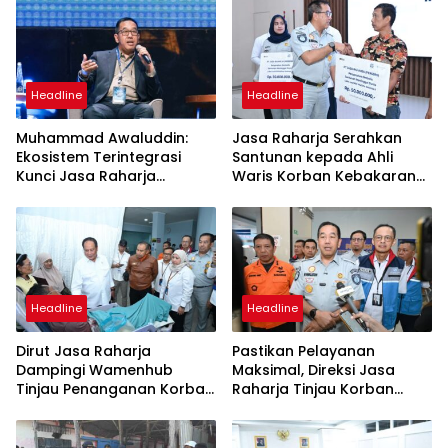
Headline
Headline
Muhammad Awaluddin:
Jasa Raharja Serahkan
Ekosistem Terintegrasi
Santunan kepada Ahli
Kunci Jasa Raharja
Waris Korban Kebakaran
Hadirkan Pelayanan
KM Mutiara Sentosa II
Maksimal Kepada
Masyarakat
Headline
Headline
Dirut Jasa Raharja
Pastikan Pelayanan
Dampingi Wamenhub
Maksimal, Direksi Jasa
Tinjau Penanganan Korban
Raharja Tinjau Korban
KM Mutiara Sentosa II di RS
Kebakaran KM Mutiara
PHC Surabaya
Sentosa II