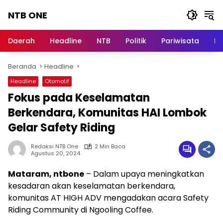
Langsung
NTB ONE
ke
konten
Terdepan
dan
Daerah
Headline
NTB
Politik
Pariwisata
Na
Dalam
Informasi
Beranda
Headline
Berita
Lombok
Headline
Otomotif
Fokus pada Keselamatan
Berkendara, Komunitas HAI Lombok
Gelar Safety Riding
Redaksi NTB One
2 Min Baca
Agustus 20, 2024
Mataram, ntbone
– Dalam upaya meningkatkan
kesadaran akan keselamatan berkendara,
komunitas AT HIGH ADV mengadakan acara Safety
Riding Community di Ngooling Coffee.