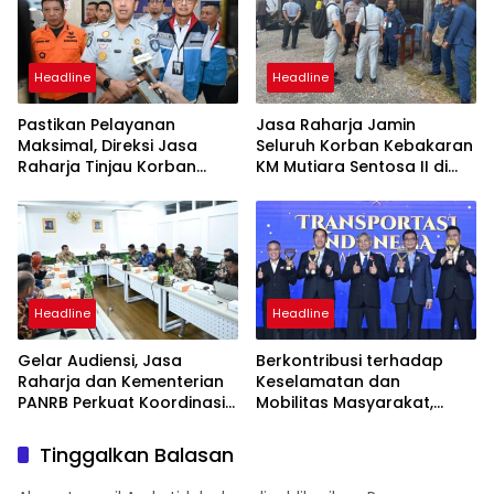
Headline
Headline
Pastikan Pelayanan
Jasa Raharja Jamin
Maksimal, Direksi Jasa
Seluruh Korban Kebakaran
Raharja Tinjau Korban
KM Mutiara Sentosa II di
Kebakaran KM Mutiara
Perairan Sumenep
Sentosa II
Headline
Headline
Gelar Audiensi, Jasa
Berkontribusi terhadap
Raharja dan Kementerian
Keselamatan dan
PANRB Perkuat Koordinasi
Mobilitas Masyarakat,
Tingkatkan Kepatuhan PKB
Jasa Raharja Raih
dan SWDKLLJ
Penghargaan di Ajang
Tinggalkan Balasan
Transportasi Indonesia
Awards 2026