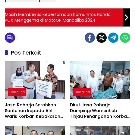
Masih Membekas Kebersamaan Komunitas Honda
PCX Menggema di MotoGP Mandalika 2024
Pos Terkait
Headline
Headline
Jasa Raharja Serahkan
Dirut Jasa Raharja
Santunan kepada Ahli
Dampingi Wamenhub
Waris Korban Kebakaran
Tinjau Penanganan Korban
KM Mutiara Sentosa II
KM Mutiara Sentosa II di RS
PHC Surabaya