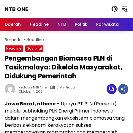
Langsung
NTB ONE
ke
konten
Terdepan
dan
Daerah
Headline
NTB
Politik
Pariwisata
Na
Dalam
Informasi
Beranda
Headline
Berita
Lombok
Headline
Nasional
Pengembangan Biomassa PLN di
Tasikmalaya: Dikelola Masyarakat,
Didukung Pemerintah
Redaksi NTB One
3 Min Baca
Oktober 4, 2024
Jawa Barat, ntbone
– Upaya PT PLN (Persero)
melalui subholding PLN Energi Primer Indonesia
dalam mengembangkan ekosistem biomassa yang
berbasis ekonomi kerakyatan sukses
memberdayakan masyarakat dan memperoleh