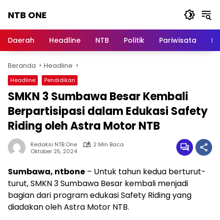
Langsung
NTB ONE
ke
konten
Terdepan
dan
Daerah
Headline
NTB
Politik
Pariwisata
Na
Dalam
Informasi
Beranda
Headline
Berita
Lombok
Headline
Pendidikan
SMKN 3 Sumbawa Besar Kembali
Berpartisipasi dalam Edukasi Safety
Riding oleh Astra Motor NTB
Redaksi NTB One
2 Min Baca
Oktober 25, 2024
Sumbawa, ntbone
– Untuk tahun kedua berturut-
turut, SMKN 3 Sumbawa Besar kembali menjadi
bagian dari program edukasi Safety Riding yang
diadakan oleh Astra Motor NTB.