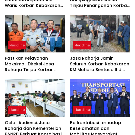
Waris Korban Kebakaran
Tinjau Penanganan Korban
KM Mutiara Sentosa II
KM Mutiara Sentosa II di RS
PHC Surabaya
Headline
Headline
Pastikan Pelayanan
Jasa Raharja Jamin
Maksimal, Direksi Jasa
Seluruh Korban Kebakaran
Raharja Tinjau Korban
KM Mutiara Sentosa II di
Kebakaran KM Mutiara
Perairan Sumenep
Sentosa II
Headline
Headline
Gelar Audiensi, Jasa
Berkontribusi terhadap
Raharja dan Kementerian
Keselamatan dan
PANRB Perkuat Koordinasi
Mobilitas Masyarakat,