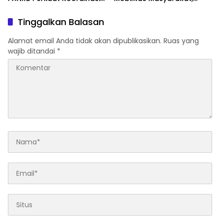
Tingkatkan Kepatuhan PKB
Jasa Raharja Raih
dan SWDKLLJ
Penghargaan di Ajang
Tinggalkan Balasan
Transportasi Indonesia
Awards 2026
Alamat email Anda tidak akan dipublikasikan.
Ruas yang
wajib ditandai
*