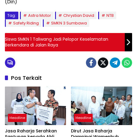
(Din)
Tag:
Astra Motor
Chrystian David
NTB
Safety Riding
SMKN 3 Sumbawa
Siswa SMKN 1 Taliwang Jadi Pelopor Keselamatan
Berkendara di Jalan Raya
Pos Terkait
Headline
Headline
Jasa Raharja Serahkan
Dirut Jasa Raharja
Santunan kepada Ahli
Dampingi Wamenhub